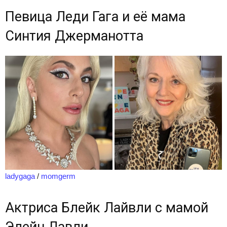
Певица Леди Гага и её мама
Синтия Джерманотта
ladygaga
/
momgerm
Актриса Блейк Лайвли с мамой
Элейн Лавли