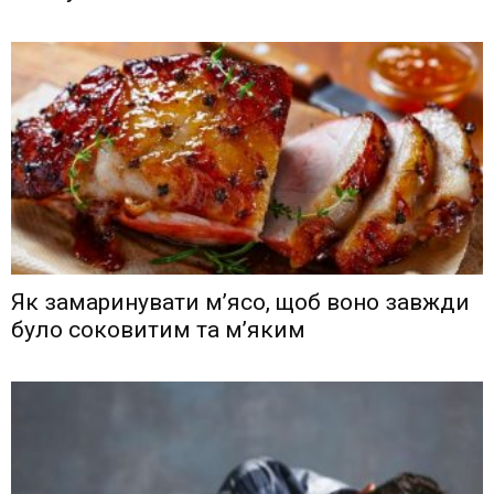
Як замаринувати м’ясо, щоб воно завжди
було соковитим та м’яким