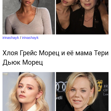
irinashayk
/
irinashayk
Хлоя Грейс Морец и её мама Тери
Дьюк Морец