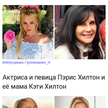
britneyspears
/
lynnespears_rf
Актриса и певица Пэрис Хилтон и
её мама Кэти Хилтон