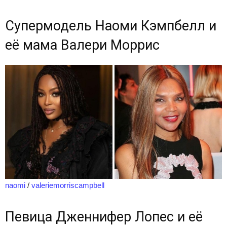
Супермодель Наоми Кэмпбелл и
её мама Валери Моррис
naomi
/
valeriemorriscampbell
Певица Дженнифер Лопес и её