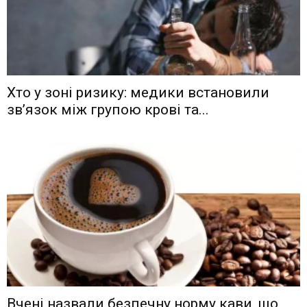
Хто у зоні ризику: медики встановили
зв’язок між групою крові та...
Вчені назвали безпечну норму кави, що