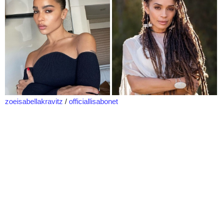
zoeisabellakravitz
/
officiallisabonet