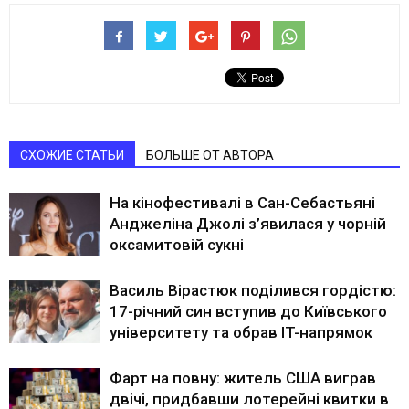
СХОЖИЕ СТАТЬИ
БОЛЬШЕ ОТ АВТОРА
На кінофестивалі в Сан-Себастьяні
Анджеліна Джолі з’явилася у чорній
оксамитовій сукні
Василь Вірастюк поділився гордістю:
17-річний син вступив до Київського
університету та обрав IT-напрямок
Фарт на повну: житель США виграв
двічі, придбавши лотерейні квитки в