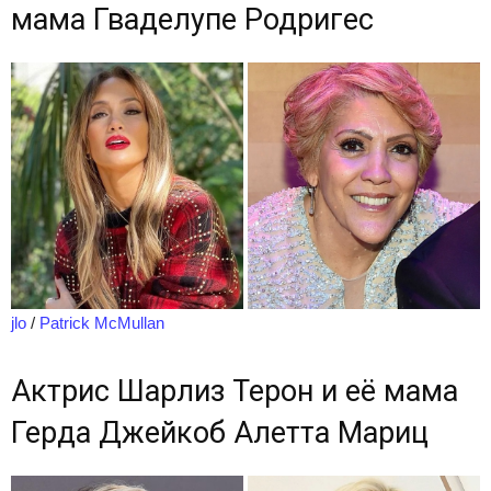
мама Гваделупе Родригес
jlo
/
Patrick McMullan
Актрис Шарлиз Терон и её мама
Герда Джейкоб Алетта Мариц