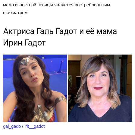
мама известной певицы является востребованным
психиатром.
Актриса Галь Гадот и её мама
Ирин Гадот
gal_gado
/
irit__gadot