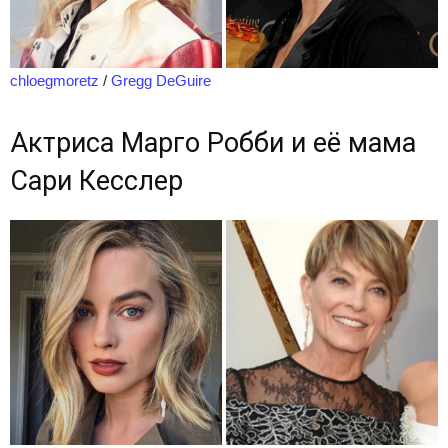
chloegmoretz
/
Gregg DeGuire
Актриса Марго Робби и её мама
Сари Кесслер