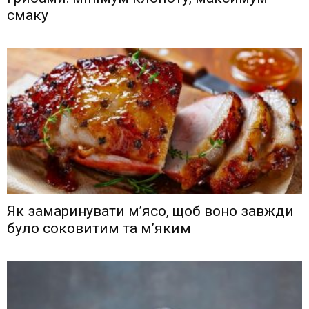
смаку
Як замаринувати м’ясо, щоб воно завжди
було соковитим та м’яким