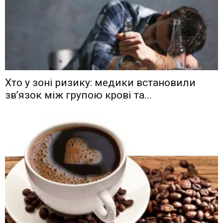
Хто у зоні ризику: медики встановили
зв’язок між групою крові та...