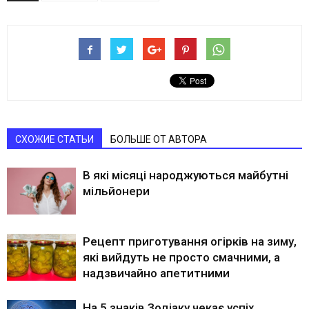
СХОЖИЕ СТАТЬИ
БОЛЬШЕ ОТ АВТОРА
В які місяці народжуються майбутні
мільйонери
Рецепт приготування огірків на зиму,
які вийдуть не просто смачними, а
надзвичайно апетитними
На 5 знаків Зодіаку чекає успіх