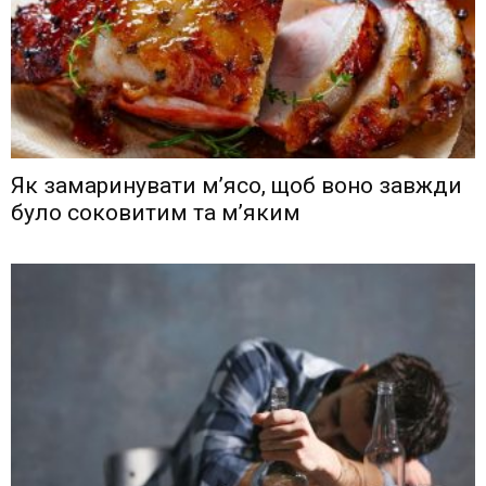
Як замаринувати м’ясо, щоб воно завжди
було соковитим та м’яким