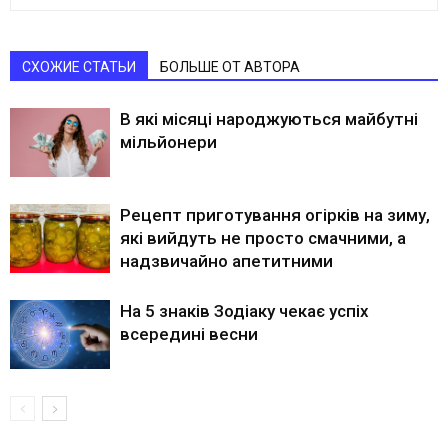
СХОЖИЕ СТАТЬИ
БОЛЬШЕ ОТ АВТОРА
В які місяці народжуються майбутні
мільйонери
Рецепт приготування огірків на зиму,
які вийдуть не просто смачними, а
надзвичайно апетитними
На 5 знаків Зодіаку чекає успіх
всередині весни