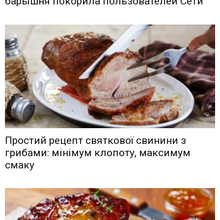
барышня покорила пользователей Сети
Простий рецепт святкової свинини з
грибами: мінімум клопоту, максимум
смаку