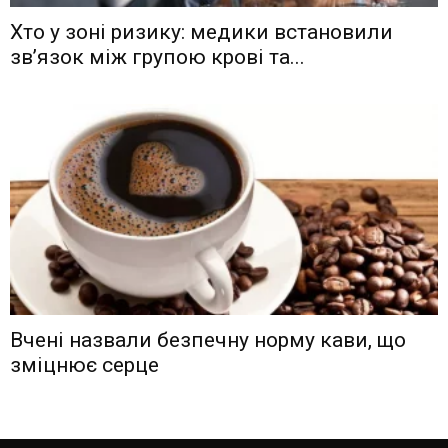
Хто у зоні ризику: медики встановили
зв’язок між групою крові та...
Вчені назвали безпечну норму кави, що
зміцнює серце