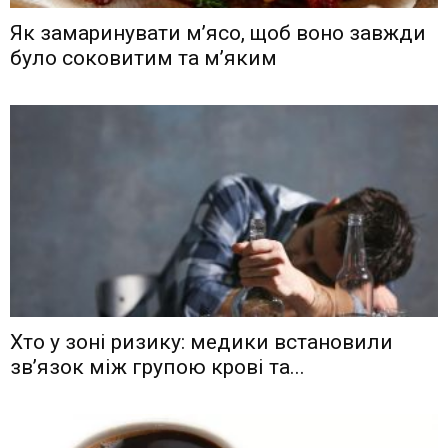
Як замаринувати м’ясо, щоб воно завжди
було соковитим та м’яким
Хто у зоні ризику: медики встановили
зв’язок між групою крові та...