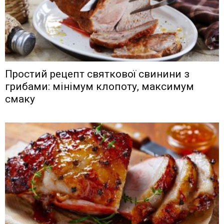
Простий рецепт святкової свинини з
грибами: мінімум клопоту, максимум
смаку