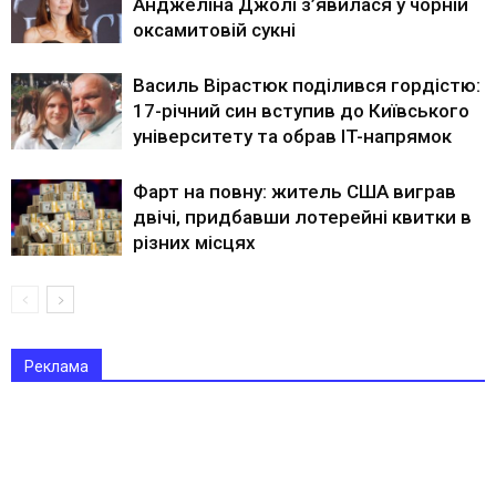
Анджеліна Джолі з’явилася у чорній
оксамитовій сукні
Василь Вірастюк поділився гордістю:
17-річний син вступив до Київського
університету та обрав IT-напрямок
Фарт на повну: житель США виграв
двічі, придбавши лотерейні квитки в
різних місцях
Реклама