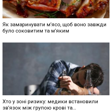
Як замаринувати м’ясо, щоб воно завжди
було соковитим та м’яким
Хто у зоні ризику: медики встановили
зв’язок між групою крові та...