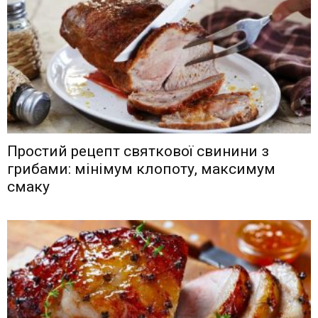
Простий рецепт святкової свинини з
грибами: мінімум клопоту, максимум
смаку