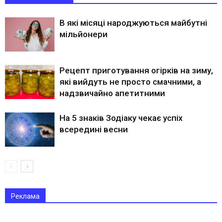
В які місяці народжуються майбутні
мільйонери
Рецепт приготування огірків на зиму,
які вийдуть не просто смачними, а
надзвичайно апетитними
На 5 знаків Зодіаку чекає успіх
всередині весни
Реклама