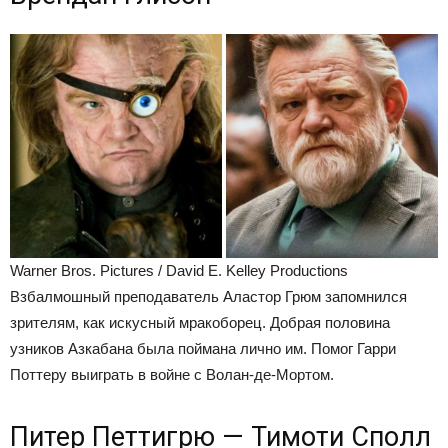
Warner Bros. Pictures / David E. Kelley Productions
Взбалмошный преподаватель Аластор Грюм запомнился
зрителям, как искусный мракоборец. Добрая половина
узников Азкабана была поймана лично им. Помог Гарри
Поттеру выиграть в войне с Волан-де-Мортом.
Питер Петтигрю — Тимоти Сполл