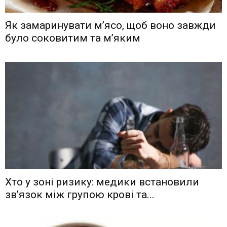
Як замаринувати м’ясо, щоб воно завжди
було соковитим та м’яким
Хто у зоні ризику: медики встановили
зв’язок між групою крові та...