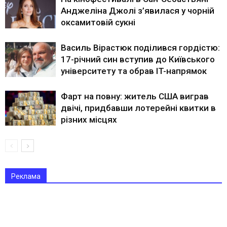
Анджеліна Джолі з’явилася у чорній
оксамитовій сукні
Василь Вірастюк поділився гордістю:
17-річний син вступив до Київського
університету та обрав IT-напрямок
Фарт на повну: житель США виграв
двічі, придбавши лотерейні квитки в
різних місцях
Реклама