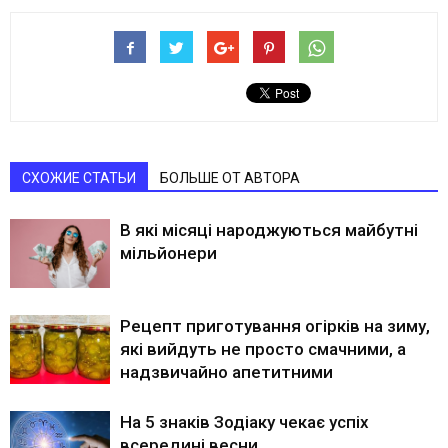
СХОЖИЕ СТАТЬИ
БОЛЬШЕ ОТ АВТОРА
В які місяці народжуються майбутні
мільйонери
Рецепт приготування огірків на зиму,
які вийдуть не просто смачними, а
надзвичайно апетитними
На 5 знаків Зодіаку чекає успіх
всередині весни