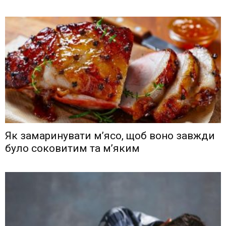
Як замаринувати м’ясо, щоб воно завжди
було соковитим та м’яким