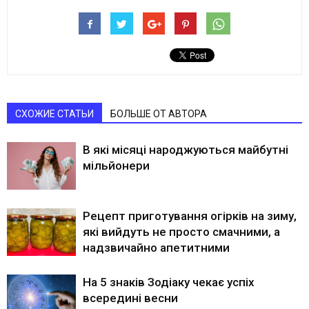
СХОЖИЕ СТАТЬИ
БОЛЬШЕ ОТ АВТОРА
В які місяці народжуються майбутні
мільйонери
Рецепт приготування огірків на зиму,
які вийдуть не просто смачними, а
надзвичайно апетитними
На 5 знаків Зодіаку чекає успіх
всередині весни