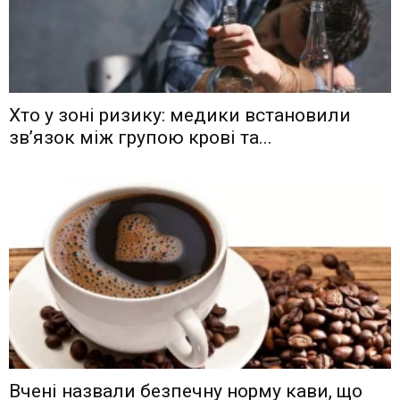
Хто у зоні ризику: медики встановили
зв’язок між групою крові та...
Вчені назвали безпечну норму кави, що