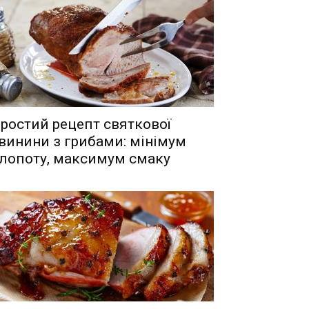
ростий рецепт святкової
винини з грибами: мінімум
лопоту, максимум смаку