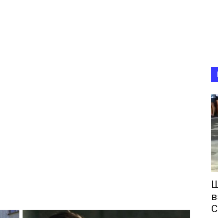
Ш
в
С