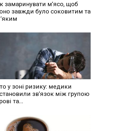
к замаринувати м’ясо, щоб
оно завжди було соковитим та
’яким
то у зоні ризику: медики
становили зв’язок між групою
рові та...