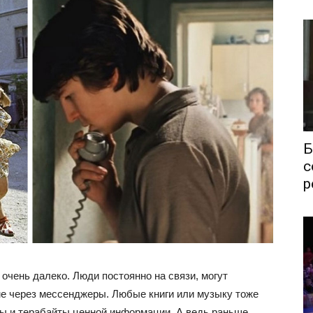
Б
с
р
очень далеко. Люди постоянно на связи, могут
е через мессенджеры. Любые книги или музыку тоже
ты и терабайты ценной информации. А ведь раньше