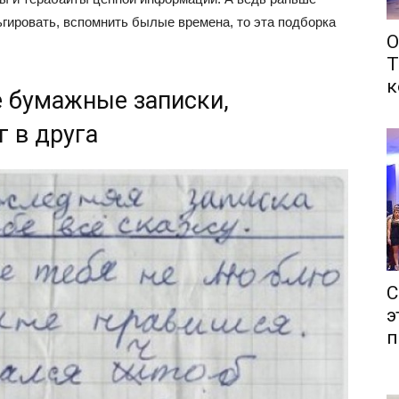
льгировать, вспомнить былые времена, то эта подборка
О
Т
к
 бумажные записки,
 в друга
С
э
п