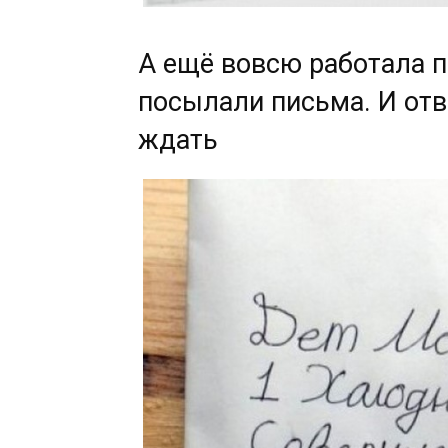
А ещё вовсю работала по
посылали письма. И отв
ждать