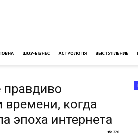
ересные
ты
ЛОВНА
ШОУ-БІЗНЕС
АСТРОЛОГІЯ
ВЫСТУПЛЕНИЕ
е правдиво
м времени, когда
а
ла эпоха интернета
326