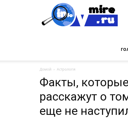
Инт
фак
ГО
Домой
Астрологія
из
Факты, которы
расскажут о то
мир
еще не наступи