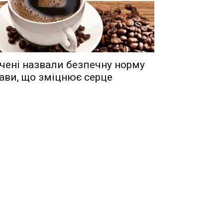
чені назвали безпечну норму
ави, що зміцнює серце