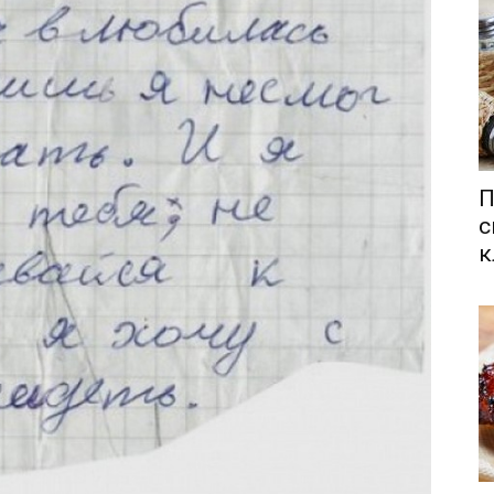
П
с
к