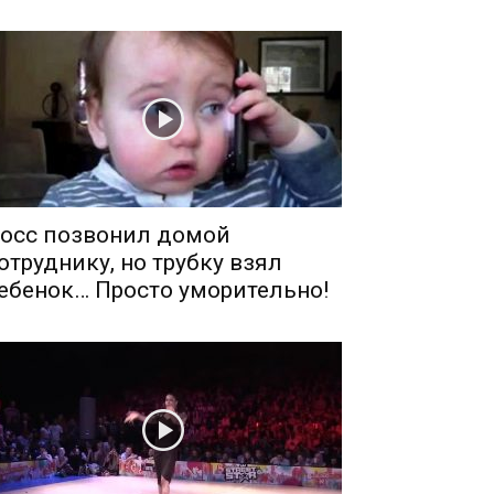
осс позвонил домой
отруднику, но трубку взял
ебенок… Просто уморительно!