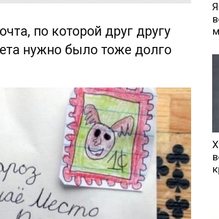
Я
в
чта, по которой друг другу
м
ета нужно было тоже долго
Х
в
к