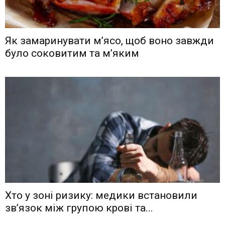
Як замаринувати м’ясо, щоб воно завжди
було соковитим та м’яким
Хто у зоні ризику: медики встановили
зв’язок між групою крові та...