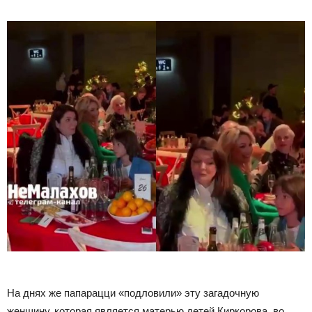
На днях же папарацци «подловили» эту загадочную
женщину, которая является матерью детей Киркорова, во