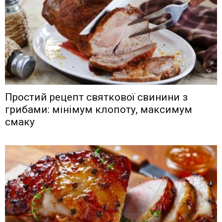
Простий рецепт святкової свинини з
грибами: мінімум клопоту, максимум
смаку