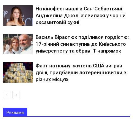
На кінофестивалі в Сан-Себастьяні
Анджеліна Джолі з’явилася у чорній
оксамитовій сукні
Василь Вірастюк поділився гордістю:
17-річний син вступив до Київського
університету та обрав IT-напрямок
Фарт на повну: житель США виграв
двічі, придбавши лотерейні квитки в
різних місцях
Реклама