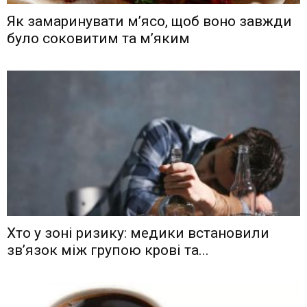
Як замаринувати м’ясо, щоб воно завжди
було соковитим та м’яким
Хто у зоні ризику: медики встановили
зв’язок між групою крові та...