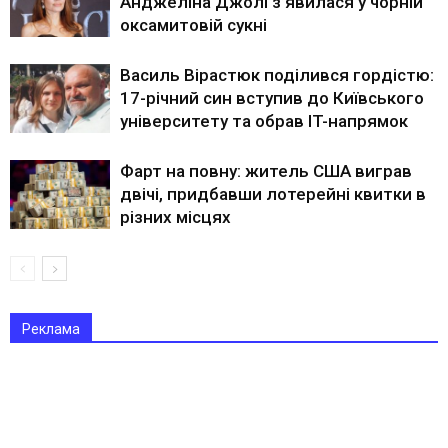
Анджеліна Джолі з’явилася у чорній
оксамитовій сукні
Василь Вірастюк поділився гордістю:
17-річний син вступив до Київського
університету та обрав IT-напрямок
Фарт на повну: житель США виграв
двічі, придбавши лотерейні квитки в
різних місцях
Реклама