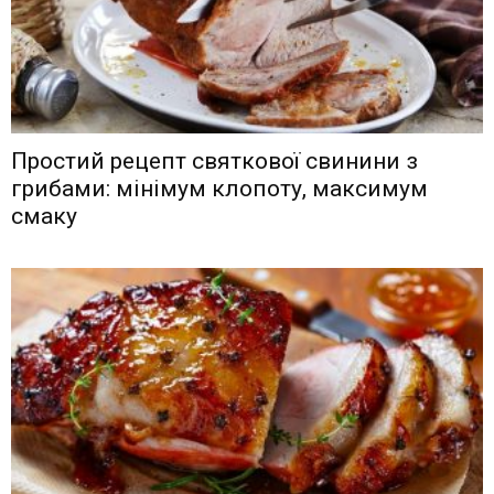
Простий рецепт святкової свинини з
грибами: мінімум клопоту, максимум
смаку