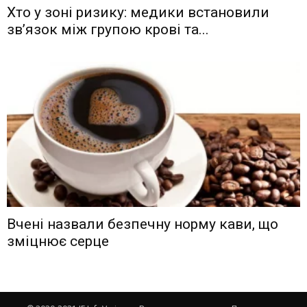
Хто у зоні ризику: медики встановили
зв’язок між групою крові та...
Вчені назвали безпечну норму кави, що
зміцнює серце