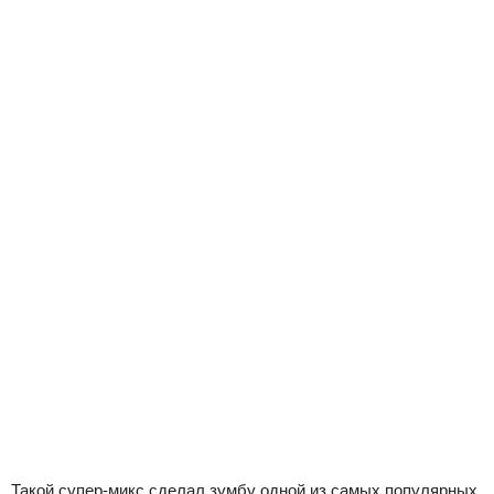
Такой супер-микс сделал зумбу одной из самых популярных