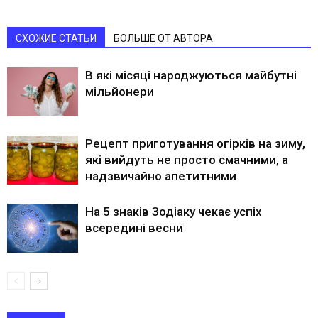
СХОЖИЕ СТАТЬИ
БОЛЬШЕ ОТ АВТОРА
В які місяці народжуються майбутні
мільйонери
Рецепт приготування огірків на зиму,
які вийдуть не просто смачними, а
надзвичайно апетитними
На 5 знаків Зодіаку чекає успіх
всередині весни