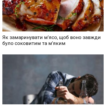
Як замаринувати м’ясо, щоб воно завжди
було соковитим та м’яким