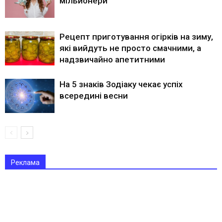
мільйонери
Рецепт приготування огірків на зиму,
які вийдуть не просто смачними, а
надзвичайно апетитними
На 5 знаків Зодіаку чекає успіх
всередині весни
Реклама