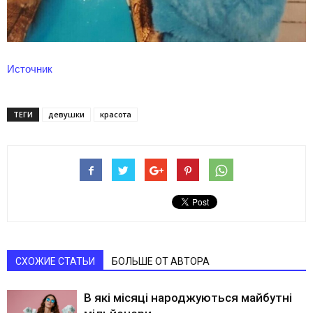
Источник
ТЕГИ
девушки
красота
СХОЖИЕ СТАТЬИ
БОЛЬШЕ ОТ АВТОРА
В які місяці народжуються майбутні