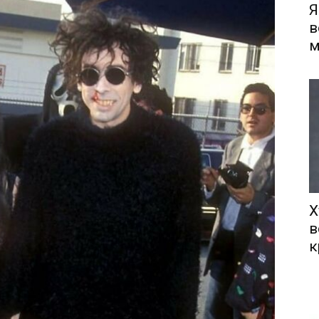
Я
в
м
Х
в
к