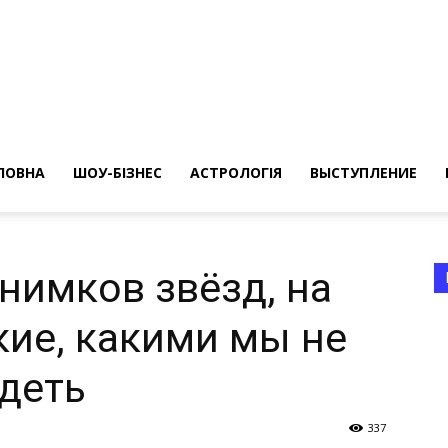
ересные
ты
ЛОВНА
ШОУ-БІЗНЕС
АСТРОЛОГІЯ
ВЫСТУПЛЕНИЕ
нимков звёзд, на
кие, какими мы не
а
деть
337