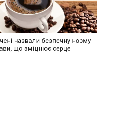
чені назвали безпечну норму
ави, що зміцнює серце