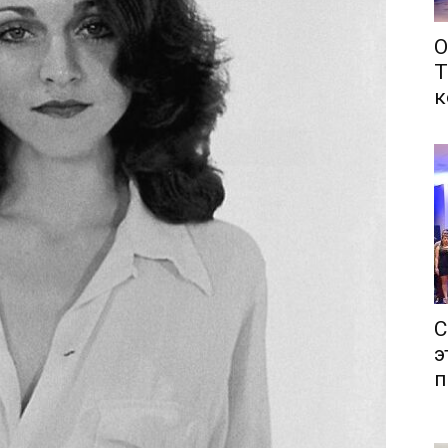
О
Т
к
С
э
п