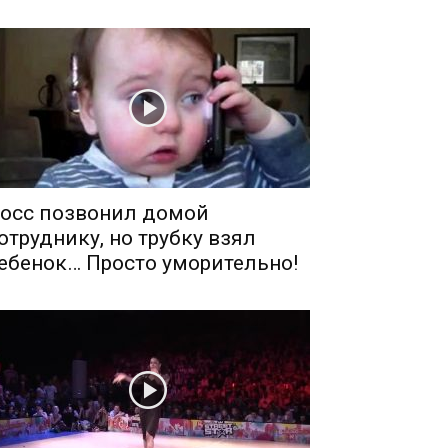
осс позвонил домой
отруднику, но трубку взял
ебенок… Просто уморительно!