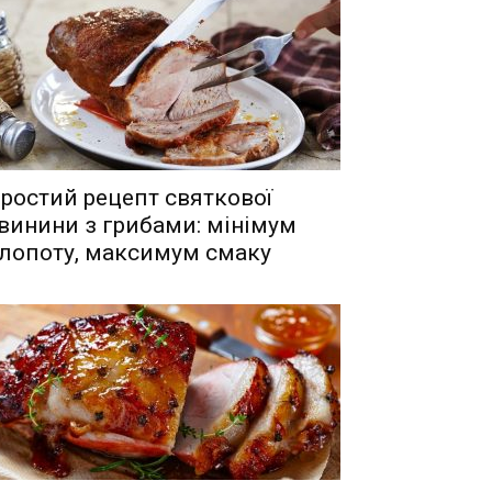
ростий рецепт святкової
винини з грибами: мінімум
лопоту, максимум смаку