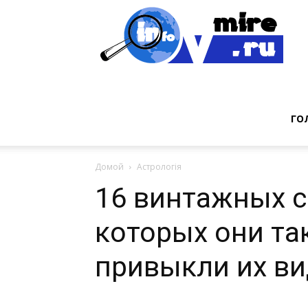
Инт
фак
ГО
Домой
Астрологія
из
16 винтажных с
которых они та
мир
привыкли их ви