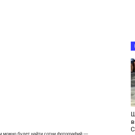
Ш
в
С
ам можно будет найти сотни фотографий —