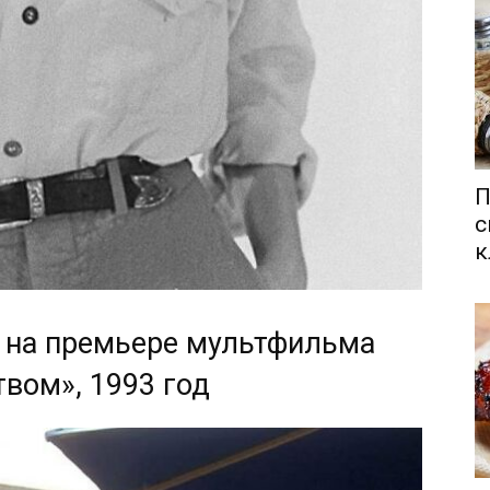
П
с
к
и на премьере мультфильма
вом», 1993 год