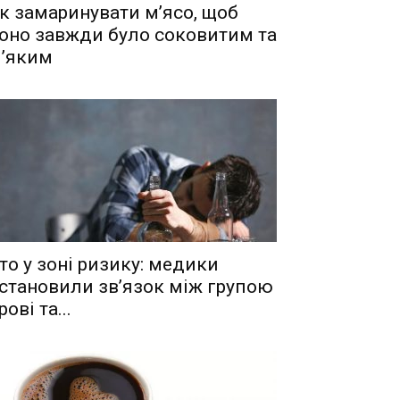
к замаринувати м’ясо, щоб
оно завжди було соковитим та
’яким
то у зоні ризику: медики
становили зв’язок між групою
рові та...