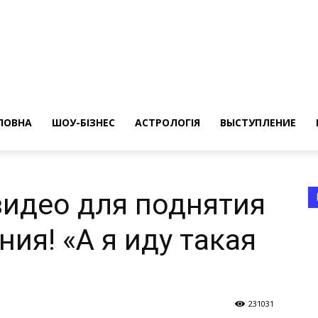
ересные
ты
ЛОВНА
ШОУ-БІЗНЕС
АСТРОЛОГІЯ
ВЫСТУПЛЕНИЕ
идео для поднятия
ия! «А я иду такая
а
231031