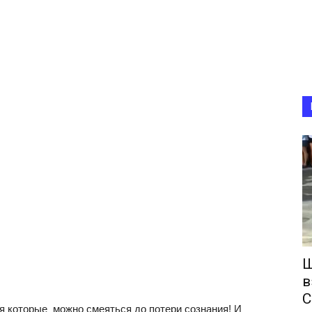
Ш
в
С
я которые можно смеяться до потери сознания! И