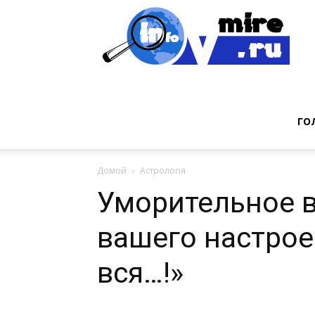
Инт
фак
ГО
Домой
Астрологія
из
Уморительное в
вашего настроен
мир
вся…!»