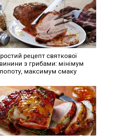
ростий рецепт святкової
винини з грибами: мінімум
лопоту, максимум смаку