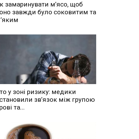
к замаринувати м’ясо, щоб
оно завжди було соковитим та
’яким
то у зоні ризику: медики
становили зв’язок між групою
рові та...