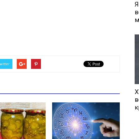
Я
в
м
witter
Х
в
к