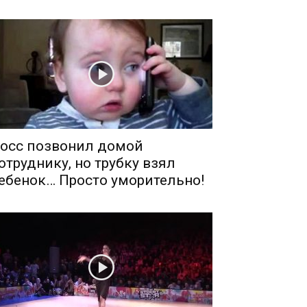
осс позвонил домой
отруднику, но трубку взял
ебенок… Просто уморительно!