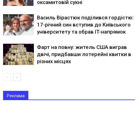
оксамитовій сукні
Василь Вірастюк поділився гордістю:
17-річний син вступив до Київського
університету та обрав IT-напрямок
Фарт на повну: житель США виграв
двічі, придбавши лотерейні квитки в
різних місцях
Реклама