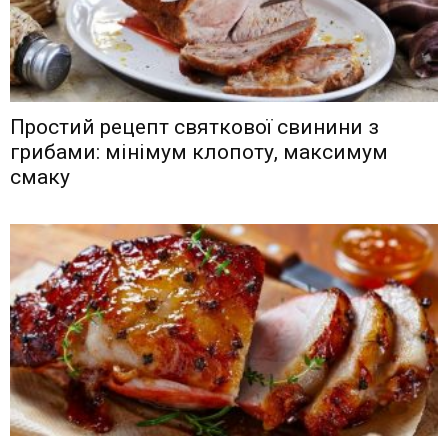
Простий рецепт святкової свинини з
грибами: мінімум клопоту, максимум
смаку