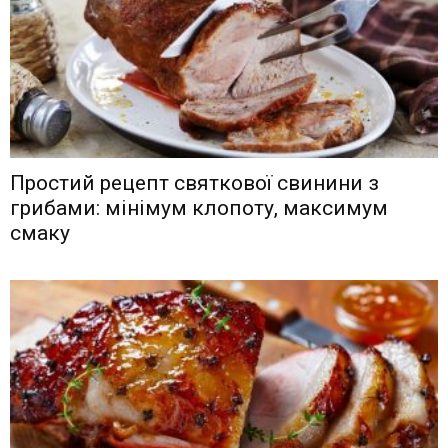
Простий рецепт святкової свинини з
грибами: мінімум клопоту, максимум
смаку