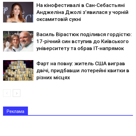
На кінофестивалі в Сан-Себастьяні
Анджеліна Джолі з’явилася у чорній
оксамитовій сукні
Василь Вірастюк поділився гордістю:
17-річний син вступив до Київського
університету та обрав IT-напрямок
Фарт на повну: житель США виграв
двічі, придбавши лотерейні квитки в
різних місцях
Реклама