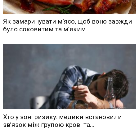
Як замаринувати м’ясо, щоб воно завжди
було соковитим та м’яким
Хто у зоні ризику: медики встановили
зв’язок між групою крові та...