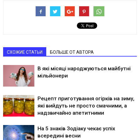
СХОЖИЕ СТАТЬИ
БОЛЬШЕ ОТ АВТОРА
В які місяці народжуються майбутні
мільйонери
Рецепт приготування огірків на зиму,
які вийдуть не просто смачними, а
надзвичайно апетитними
На 5 знаків Зодіаку чекає успіх
всередині весни