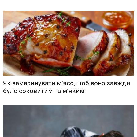
Як замаринувати м’ясо, щоб воно завжди
було соковитим та м’яким