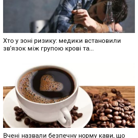
Хто у зоні ризику: медики встановили
зв’язок між групою крові та...
Вчені назвали безпечну норму кави, що