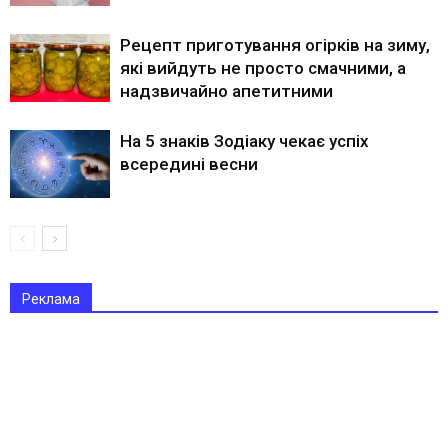
Рецепт приготування огірків на зиму,
які вийдуть не просто смачними, а
надзвичайно апетитними
На 5 знаків Зодіаку чекає успіх
всередині весни
Реклама