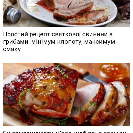
Простий рецепт святкової свинини з
грибами: мінімум клопоту, максимум
смаку