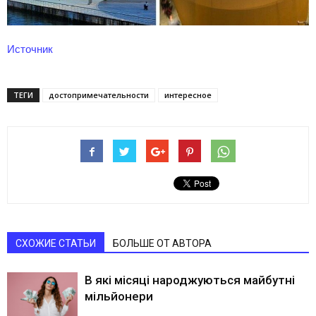
Источник
ТЕГИ
достопримечательности
интересное
СХОЖИЕ СТАТЬИ
БОЛЬШЕ ОТ АВТОРА
В які місяці народжуються майбутні
мільйонери