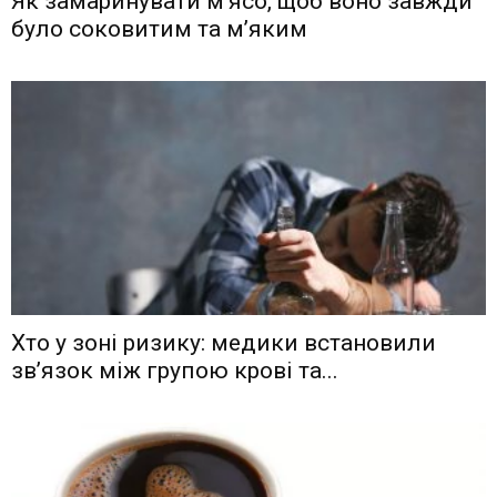
Як замаринувати м’ясо, щоб воно завжди
було соковитим та м’яким
Хто у зоні ризику: медики встановили
зв’язок між групою крові та...