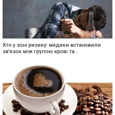
Хто у зоні ризику: медики встановили
зв’язок між групою крові та...