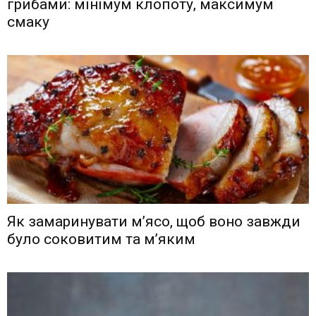
грибами: мінімум клопоту, максимум
смаку
Як замаринувати м’ясо, щоб воно завжди
було соковитим та м’яким