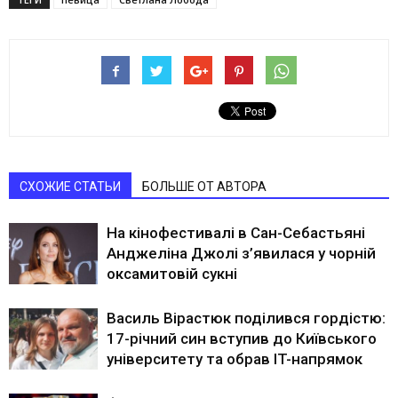
СХОЖИЕ СТАТЬИ
БОЛЬШЕ ОТ АВТОРА
На кінофестивалі в Сан-Себастьяні
Анджеліна Джолі з’явилася у чорній
оксамитовій сукні
Василь Вірастюк поділився гордістю:
17-річний син вступив до Київського
університету та обрав IT-напрямок