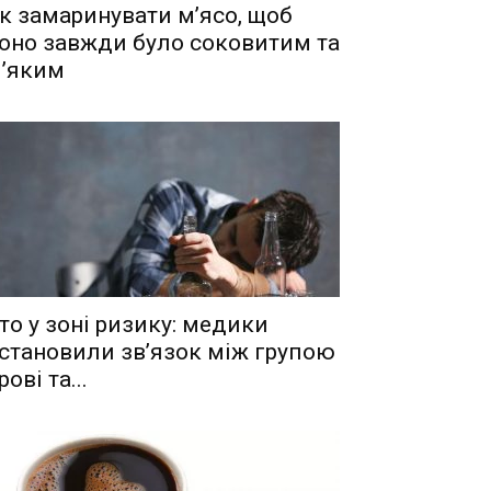
к замаринувати м’ясо, щоб
оно завжди було соковитим та
’яким
то у зоні ризику: медики
становили зв’язок між групою
рові та...