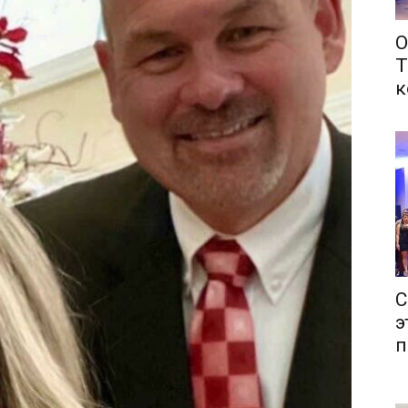
О
Т
к
С
э
п