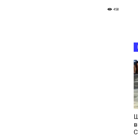
458
Ш
в
С