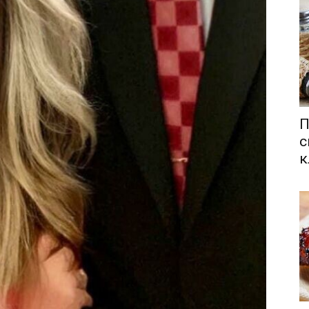
П
с
к