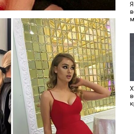
Я
в
м
Х
в
к