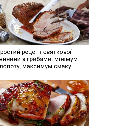
ростий рецепт святкової
винини з грибами: мінімум
лопоту, максимум смаку