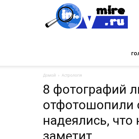
Инт
фак
ГО
Домой
Астрологія
из
8 фотографий л
отфотошопили 
мир
надеялись, что 
заметит