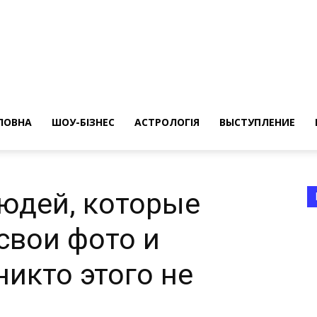
ересные
ты
ЛОВНА
ШОУ-БІЗНЕС
АСТРОЛОГІЯ
ВЫСТУПЛЕНИЕ
юдей, которые
свои фото и
а
никто этого не