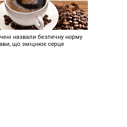
чені назвали безпечну норму
ави, що зміцнює серце