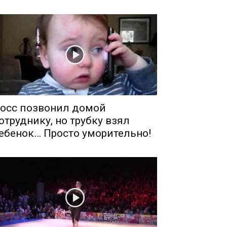
осс позвонил домой
отруднику, но трубку взял
ебенок… Просто уморительно!