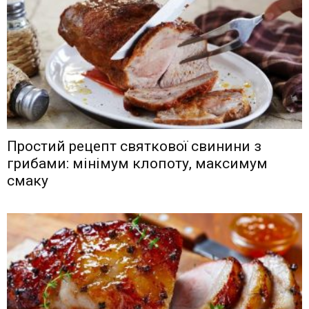
Простий рецепт святкової свинини з
грибами: мінімум клопоту, максимум
смаку