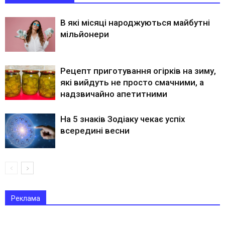
В які місяці народжуються майбутні
мільйонери
Рецепт приготування огірків на зиму,
які вийдуть не просто смачними, а
надзвичайно апетитними
На 5 знаків Зодіаку чекає успіх
всередині весни
Реклама