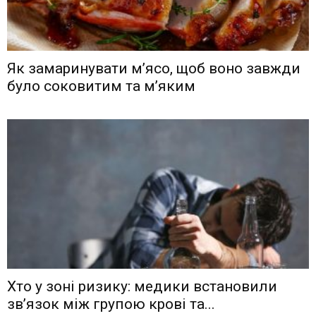
Як замаринувати м’ясо, щоб воно завжди
було соковитим та м’яким
Хто у зоні ризику: медики встановили
зв’язок між групою крові та...