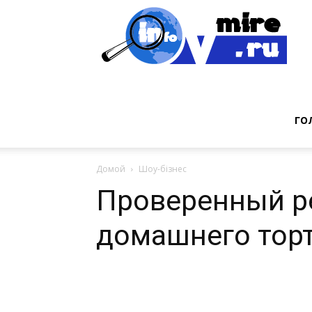
Инт
фак
ГО
Домой
Шоу-бізнес
из
Проверенный р
домашнего тор
мир