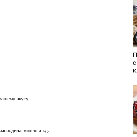
П
с
к
вашему вкусу.
мородина, вишня и т.д.