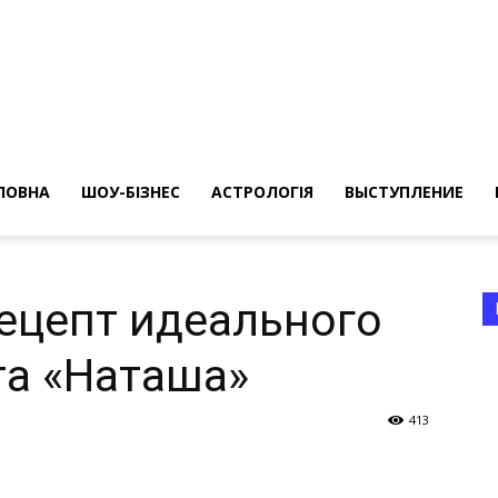
ересные
ты
ЛОВНА
ШОУ-БІЗНЕС
АСТРОЛОГІЯ
ВЫСТУПЛЕНИЕ
ецепт идеального
та «Наташа»
а
413