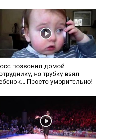
осс позвонил домой
отруднику, но трубку взял
ебенок… Просто уморительно!