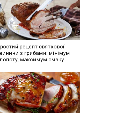
ростий рецепт святкової
винини з грибами: мінімум
лопоту, максимум смаку