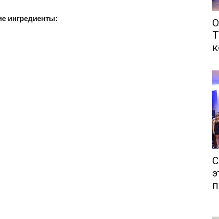
ие ингредиенты:
О
Т
к
С
э
п