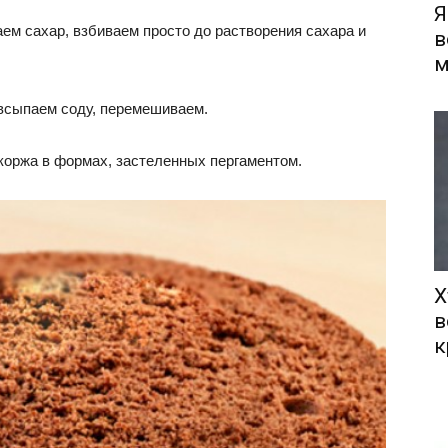
Я
ем сахар, взбиваем просто до растворения сахара и
в
м
 всыпаем соду, перемешиваем.
 коржа в формах, застеленных пергаментом.
Х
в
к