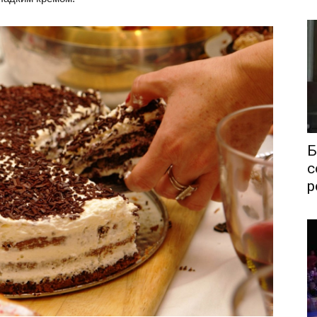
Б
с
р