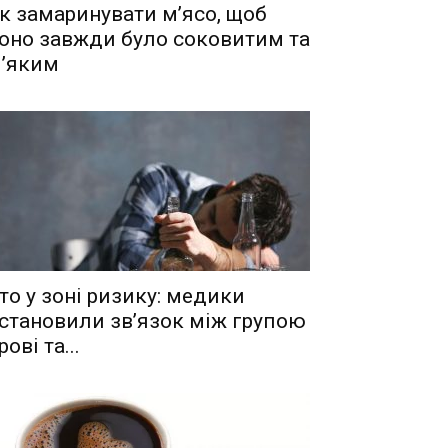
к замаринувати м’ясо, щоб
оно завжди було соковитим та
’яким
то у зоні ризику: медики
становили зв’язок між групою
рові та...