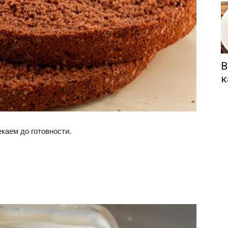
В
к
каем до готовности.