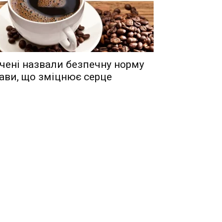
чені назвали безпечну норму
ави, що зміцнює серце