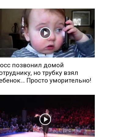
осс позвонил домой
отруднику, но трубку взял
ебенок… Просто уморительно!