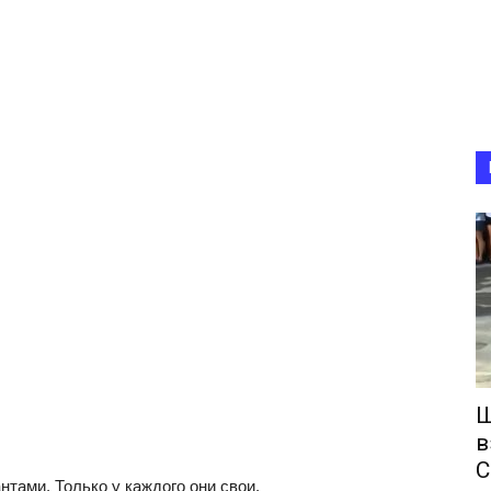
Ш
в
С
тами. Только у каждого они свои.