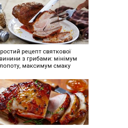
ростий рецепт святкової
винини з грибами: мінімум
лопоту, максимум смаку