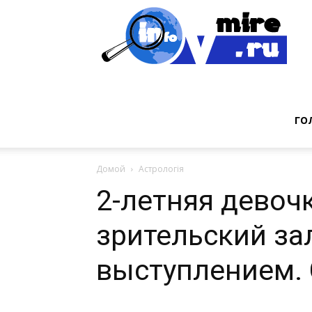
Инт
фак
ГО
Домой
Астрологія
из
2-летняя девоч
зрительский за
мир
выступлением. 