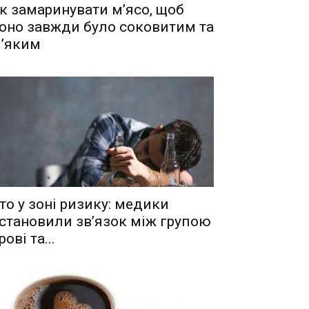
к замаринувати м’ясо, щоб
оно завжди було соковитим та
’яким
то у зоні ризику: медики
становили зв’язок між групою
рові та...