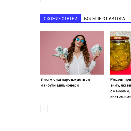
СХОЖИЕ СТАТЬИ
БОЛЬШЕ ОТ АВТОРА
В які місяці народжуються
Рецепт при
майбутні мільйонери
зиму, які в
смачними, 
апетитним