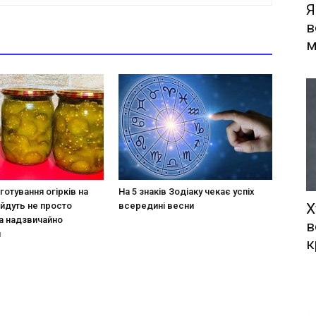
Я
в
м
готування огірків на
На 5 знаків Зодіаку чекає успіх
ийдуть не просто
всередині весни
Х
а надзвичайно
в
и
к