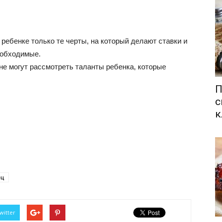
 ребенке только те черты, на который делают ставки и
еобходимые.
 не могут рассмотреть таланты ребенка, которые
П
с
к
ец
witter