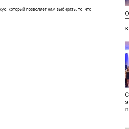
кус, который позволяет нам выбирать, то, что
О
Т
к
С
э
п