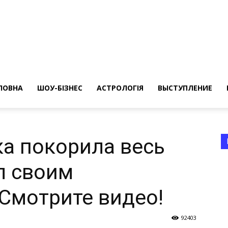
ересные
ты
ЛОВНА
ШОУ-БІЗНЕС
АСТРОЛОГІЯ
ВЫСТУПЛЕНИЕ
ка покорила весь
л своим
а
Смотрите видео!
92403