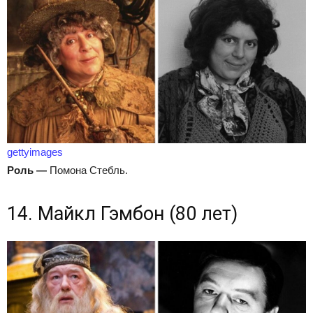
gettyimages
Роль
—
Помона Стебль.
14. Майкл Гэмбон (80 лет)