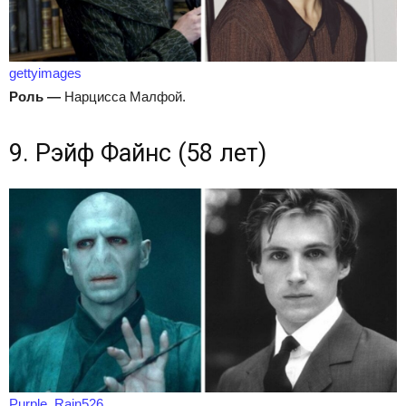
gettyimages
Роль
—
Нарцисса Малфой.
9. Рэйф Файнс (58 лет)
Purple_Rain526