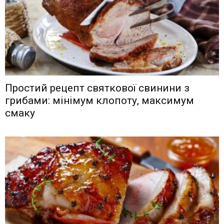
Простий рецепт святкової свинини з
грибами: мінімум клопоту, максимум
смаку