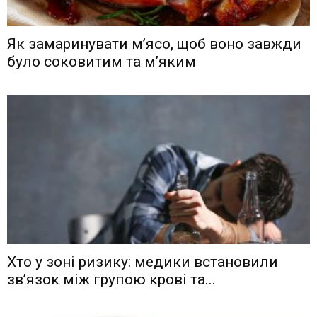
Як замаринувати м’ясо, щоб воно завжди
було соковитим та м’яким
Хто у зоні ризику: медики встановили
зв’язок між групою крові та...