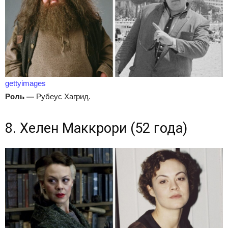
gettyimages
Роль
—
Рубеус Хагрид.
8. Хелен Маккрори (52 года)