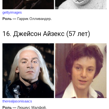
gettyimages
Роль
—
Гаррик Олливандер.
16. Джейсон Айзекс (57 лет)
therealjasonisaacs
Роль
—
Люциус Малфой.