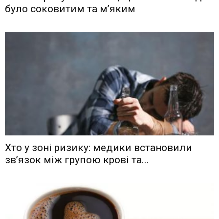
було соковитим та м’яким
Хто у зоні ризику: медики встановили
зв’язок між групою крові та...