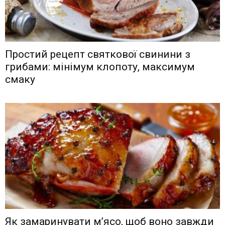
Простий рецепт святкової свинини з
грибами: мінімум клопоту, максимум
смаку
Як замаринувати м’ясо, щоб воно завжди