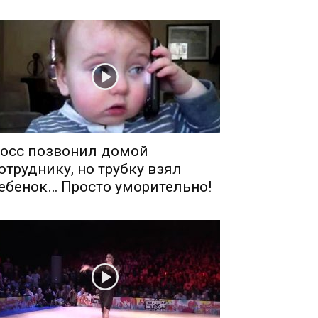
осс позвонил домой
отруднику, но трубку взял
ебенок… Просто уморительно!