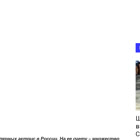
Ш
в
С
лярных актрис в России. На ее счету – множество