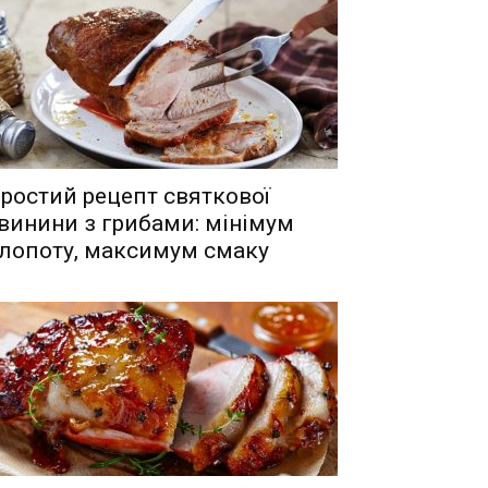
ростий рецепт святкової
винини з грибами: мінімум
лопоту, максимум смаку