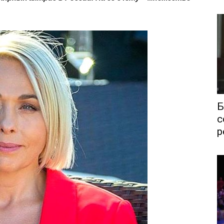
Б
с
р