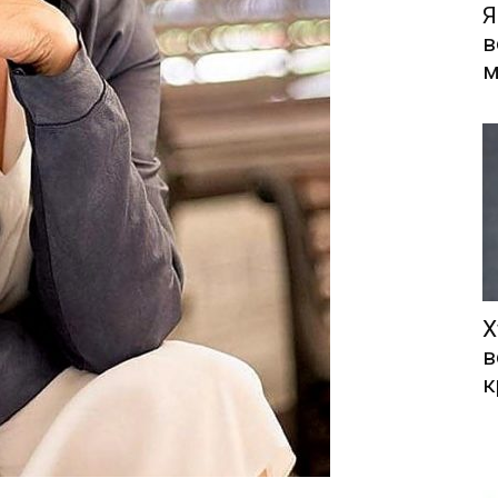
Я
в
м
Х
в
к