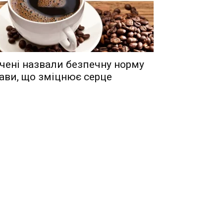
чені назвали безпечну норму
ави, що зміцнює серце