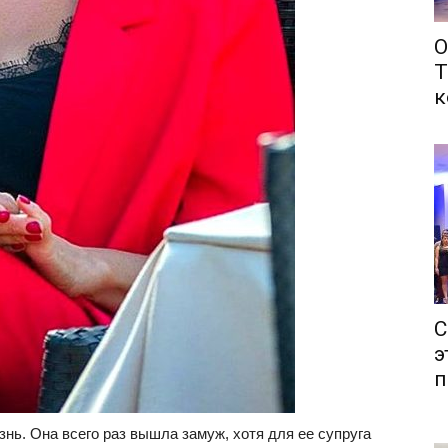
О
Т
к
С
э
п
знь. Она всего раз вышла замуж, хотя для ее супруга