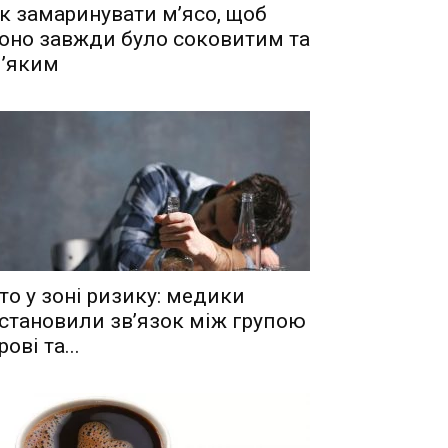
к замаринувати м’ясо, щоб
оно завжди було соковитим та
’яким
то у зоні ризику: медики
становили зв’язок між групою
рові та...