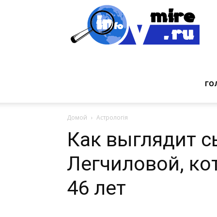
Инт
фак
ГО
Домой
Астрологія
из
Как выглядит 
Легчиловой, ко
мир
46 лет