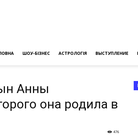
ересные
ты
ЛОВНА
ШОУ-БІЗНЕС
АСТРОЛОГІЯ
ВЫСТУПЛЕНИЕ
сын Анны
торого она родила в
а
476