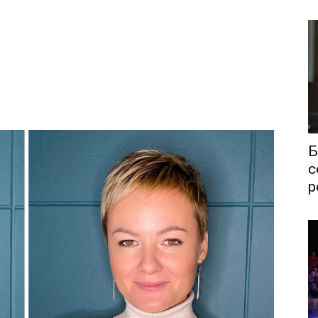
Б
с
р