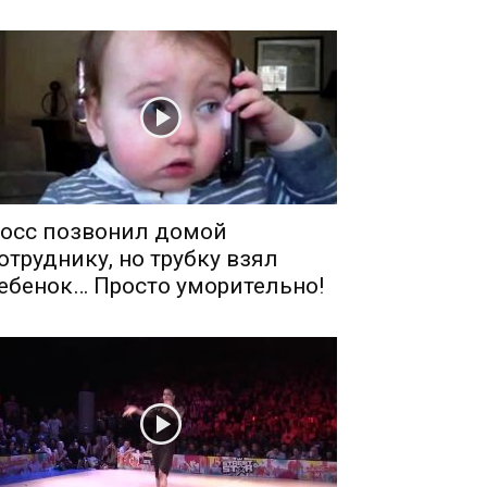
осс позвонил домой
отруднику, но трубку взял
ебенок… Просто уморительно!