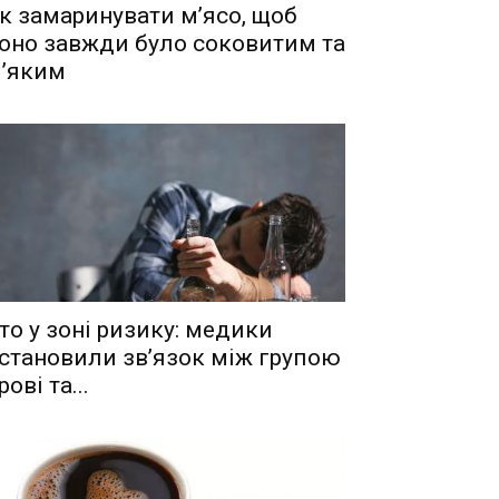
к замаринувати м’ясо, щоб
оно завжди було соковитим та
’яким
то у зоні ризику: медики
становили зв’язок між групою
рові та...