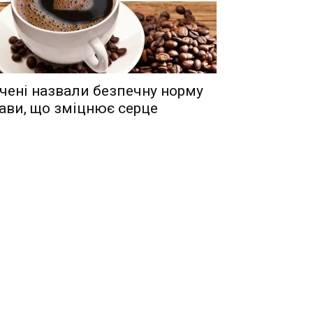
чені назвали безпечну норму
ави, що зміцнює серце