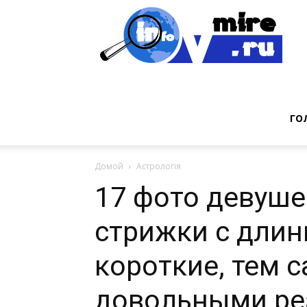
Инт
фак
ГО
Домой
Астрологія
из
17 фото девуше
стрижки с длин
мир
короткие, тем 
довольными ре