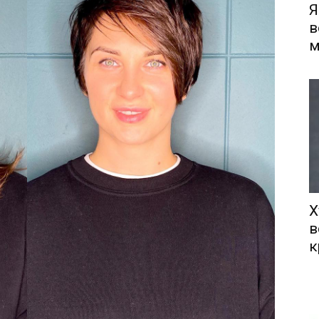
Я
в
м
Х
в
к