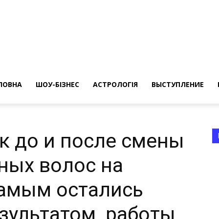
ересные
ты
ЛОВНА
ШОУ-БІЗНЕС
АСТРОЛОГІЯ
ВЫСТУПЛЕНИЕ
к до и после смены
ных волос на
а
самым остались
зультатом работы