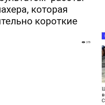
ахера, которая
тельно короткие
379
Ш
в
С