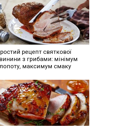
ростий рецепт святкової
винини з грибами: мінімум
лопоту, максимум смаку