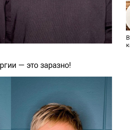
В
к
ргии — это заразно!