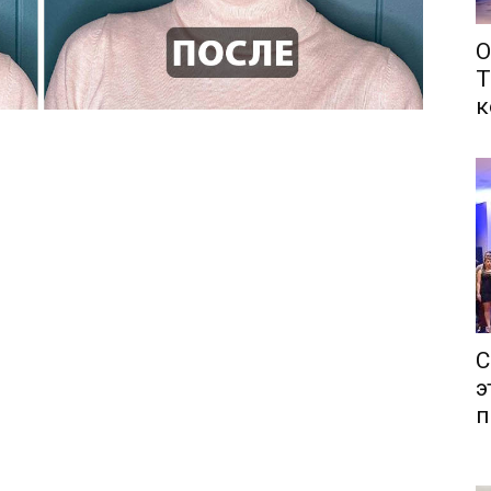
О
Т
к
С
э
п