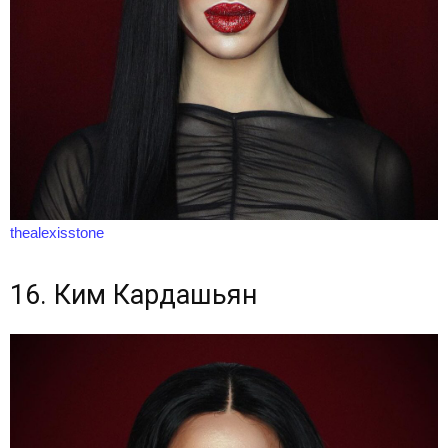
thealexisstone
16. Ким Кардашьян