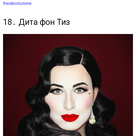
thealexisstone
18․ Дита фон Тиз