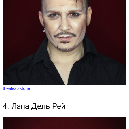
thealexisstone
4. Лана Дель Рей