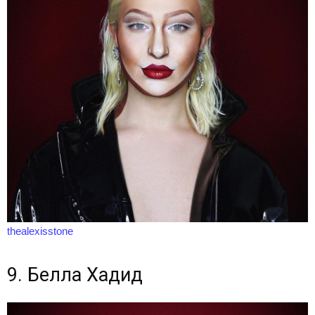
thealexisstone
9. Белла Хадид