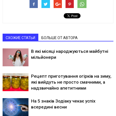
СХОЖИЕ СТАТЬИ
БОЛЬШЕ ОТ АВТОРА
В які місяці народжуються майбутні
мільйонери
Рецепт приготування огірків на зиму,
які вийдуть не просто смачними, а
надзвичайно апетитними
На 5 знаків Зодіаку чекає успіх
всередині весни