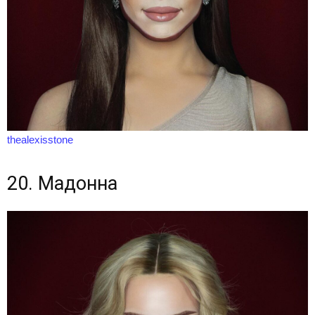
thealexisstone
20. Мадонна