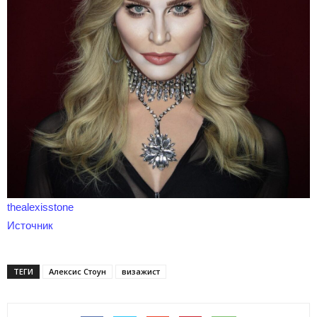
thealexisstone
Источник
ТЕГИ
Алексис Стоун
визажист