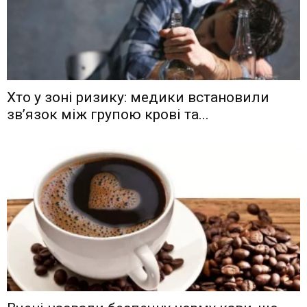
Хто у зоні ризику: медики встановили
зв’язок між групою крові та...