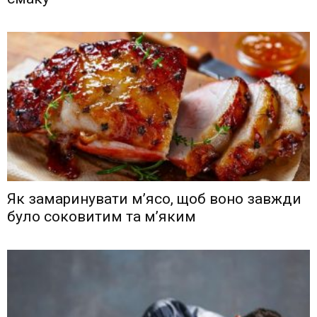
Як замаринувати м’ясо, щоб воно завжди
було соковитим та м’яким