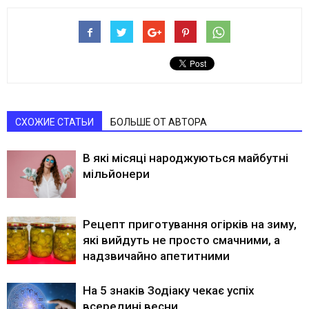
СХОЖИЕ СТАТЬИ
БОЛЬШЕ ОТ АВТОРА
В які місяці народжуються майбутні
мільйонери
Рецепт приготування огірків на зиму,
які вийдуть не просто смачними, а
надзвичайно апетитними
На 5 знаків Зодіаку чекає успіх
всередині весни