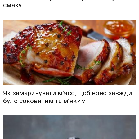
смаку
Як замаринувати м’ясо, щоб воно завжди
було соковитим та м’яким