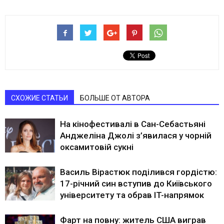
СХОЖИЕ СТАТЬИ
БОЛЬШЕ ОТ АВТОРА
На кінофестивалі в Сан-Себастьяні
Анджеліна Джолі з’явилася у чорній
оксамитовій сукні
Василь Вірастюк поділився гордістю:
17-річний син вступив до Київського
університету та обрав IT-напрямок
Фарт на повну: житель США виграв