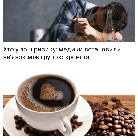
Хто у зоні ризику: медики встановили
зв’язок між групою крові та...