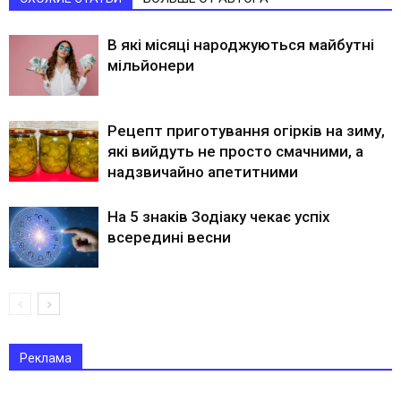
В які місяці народжуються майбутні
мільйонери
Рецепт приготування огірків на зиму,
які вийдуть не просто смачними, а
надзвичайно апетитними
На 5 знаків Зодіаку чекає успіх
всередині весни
Реклама