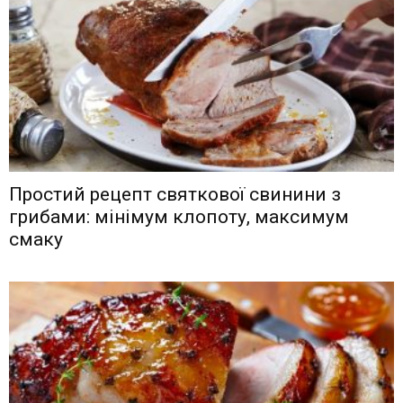
Простий рецепт святкової свинини з
грибами: мінімум клопоту, максимум
смаку