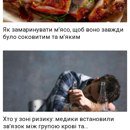
Як замаринувати м’ясо, щоб воно завжди
було соковитим та м’яким
Хто у зоні ризику: медики встановили
зв’язок між групою крові та...