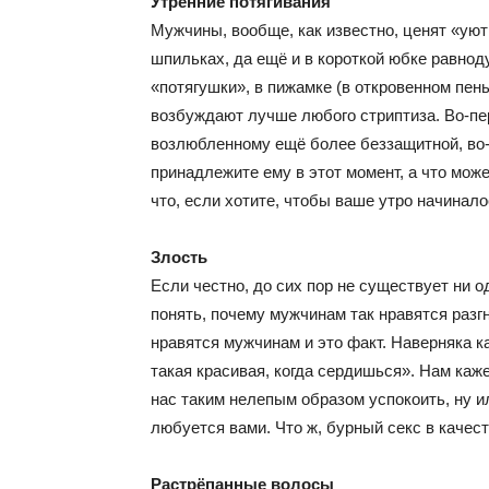
Утренние потягивания
Мужчины, вообще, как известно, ценят «уют
шпильках, да ещё и в короткой юбке равнод
«потягушки», в пижамке (в откровенном пен
возбуждают лучше любого стриптиза. Во-пе
возлюбленному ещё более беззащитной, во-
принадлежите ему в этот момент, а что мож
что, если хотите, чтобы ваше утро начинало
Злость
Если честно, до сих пор не существует ни о
понять, почему мужчинам так нравятся разг
нравятся мужчинам и это факт. Наверняка к
такая красивая, когда сердишься». Нам каж
нас таким нелепым образом успокоить, ну и
любуется вами. Что ж, бурный секс в качес
Растрёпанные волосы