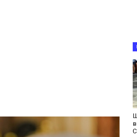
Ш
в
С