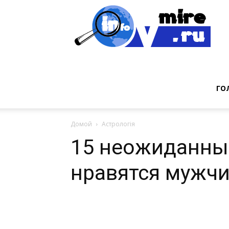
Инт
фак
ГО
Домой
Астрологія
из
15 неожиданны
нравятся мужч
мир