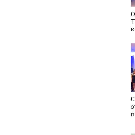
О
Т
к
С
э
п