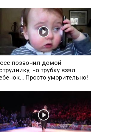
осс позвонил домой
отруднику, но трубку взял
ебенок… Просто уморительно!