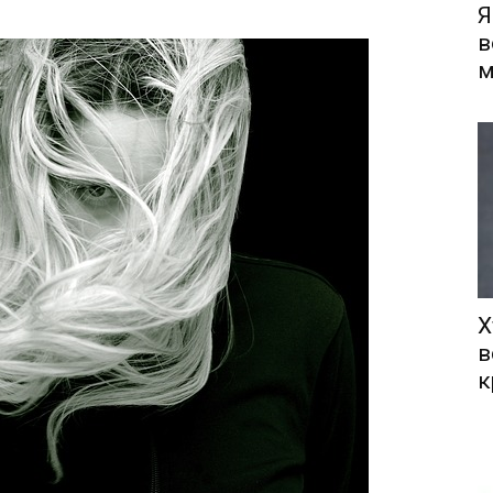
Я
в
м
Х
в
к