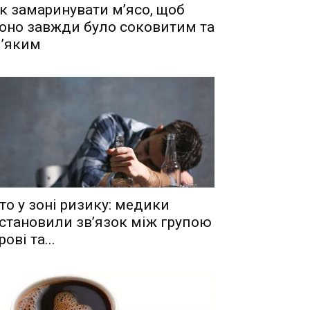
к замаринувати м’ясо, щоб
оно завжди було соковитим та
’яким
то у зоні ризику: медики
становили зв’язок між групою
рові та...