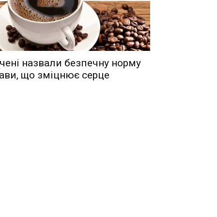
чені назвали безпечну норму
ави, що зміцнює серце