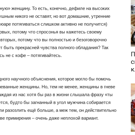
ную» женщину. То есть, конечно, дефиле на высоких
ушным никого не оставят, но вот домашние, утренние
ьюаре потягиваться слишком активно не получится)
рвых, потому что спросонья вы кажетесь своему
вторых, потому что вы полностью и безоговорочно
ет быть прекрасней чувства полного обладания? Так
П
сь не с кофе – потягивайтесь.
с
к
дного научного объяснения, которое могло бы помочь
неванные женщины. Но, тем не менее, женщины в гневе
аждая из нас хотя бы раз в жизни слышала фразу «ты
ется, будто бы загнанный в угол мужчина собирается
ли разозлить ещё больше, а меж тем, он действительно
тве примирения – очень даже неплохой вариант.