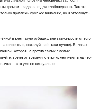
авители сильной половины человечества любят
ным кремом – задача не для слабонервных. Так что,
 только привлечь мужское внимание, но и оттолкнуть
ённой в клетчатую рубашку, вне зависимости от того,
 на голое тело, пожалуй, всё -таки лучше). В глазах
ганкой, которая не против самых смелых
вуйте, время от времени клетку нужно менять на что-
ривычка — это уже не сексуально.