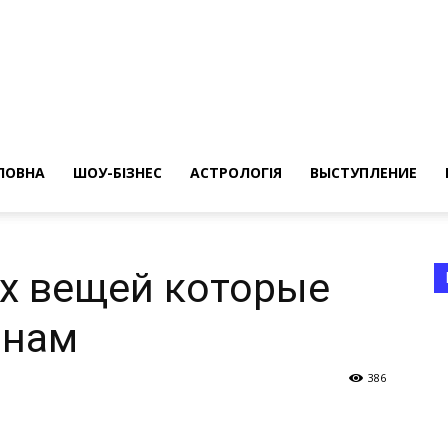
ересные
ты
ЛОВНА
ШОУ-БІЗНЕС
АСТРОЛОГІЯ
ВЫСТУПЛЕНИЕ
х вещей которые
инам
а
386