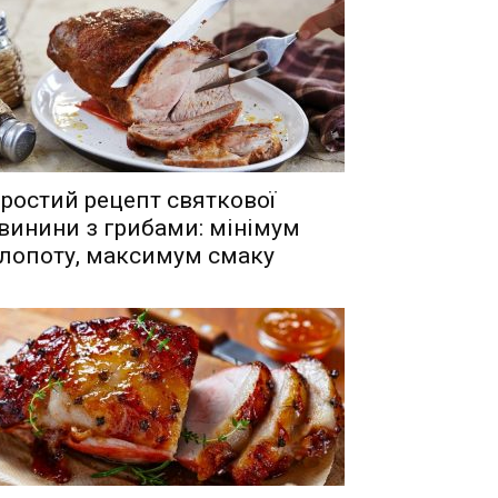
ростий рецепт святкової
винини з грибами: мінімум
лопоту, максимум смаку