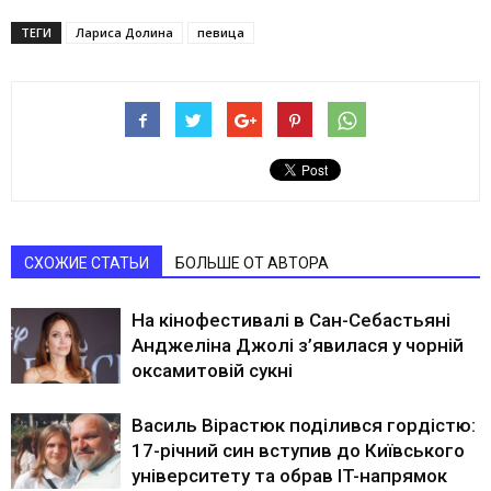
ТЕГИ
Лариса Долина
певица
СХОЖИЕ СТАТЬИ
БОЛЬШЕ ОТ АВТОРА
На кінофестивалі в Сан-Себастьяні
Анджеліна Джолі з’явилася у чорній
оксамитовій сукні
Василь Вірастюк поділився гордістю:
17-річний син вступив до Київського
університету та обрав IT-напрямок