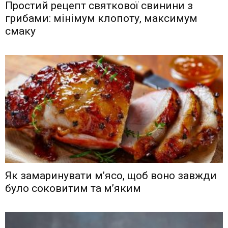
Простий рецепт святкової свинини з
грибами: мінімум клопоту, максимум
смаку
Як замаринувати м’ясо, щоб воно завжди
було соковитим та м’яким