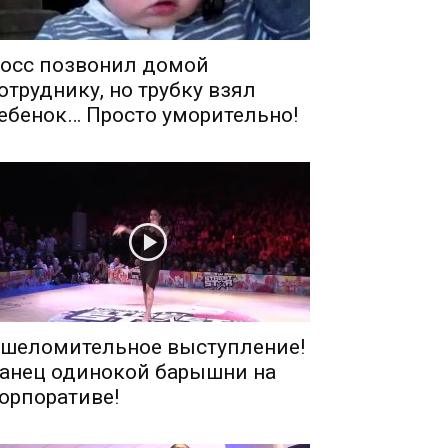
осс позвонил домой
отруднику, но трубку взял
ебенок… Просто уморительно!
шеломительное выступление!
анец одинокой барышни на
орпоративе!