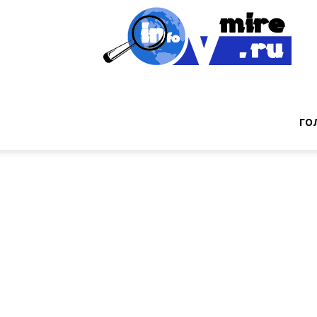
Инт
фак
ГО
из
мир