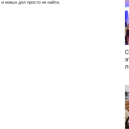
 и новых дел просто не найти.
С
э
п