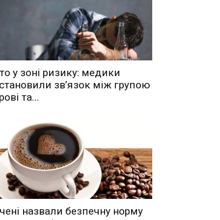
то у зоні ризику: медики
становили зв’язок між групою
рові та...
чені назвали безпечну норму