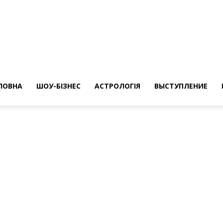
ересные
ты
ЛОВНА
ШОУ-БІЗНЕС
АСТРОЛОГІЯ
ВЫСТУПЛЕНИЕ
а