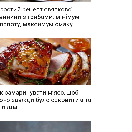
ростий рецепт святкової
винини з грибами: мінімум
лопоту, максимум смаку
к замаринувати м’ясо, щоб
оно завжди було соковитим та
’яким