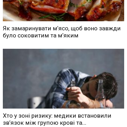
Як замаринувати м’ясо, щоб воно завжди
було соковитим та м’яким
Хто у зоні ризику: медики встановили
зв’язок між групою крові та...