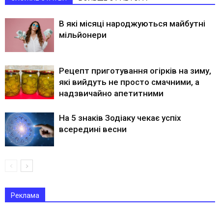
В які місяці народжуються майбутні
мільйонери
Рецепт приготування огірків на зиму,
які вийдуть не просто смачними, а
надзвичайно апетитними
На 5 знаків Зодіаку чекає успіх
всередині весни
Реклама