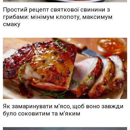
Простий рецепт святкової свинини з
грибами: мінімум клопоту, максимум
смаку
Як замаринувати м’ясо, щоб воно завжди
було соковитим та м’яким