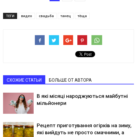
ТЕГИ
видео
свадьба
танец
тёща
СХОЖИЕ СТАТЬИ
БОЛЬШЕ ОТ АВТОРА
В які місяці народжуються майбутні
мільйонери
Рецепт приготування огірків на зиму,
які вийдуть не просто смачними, а