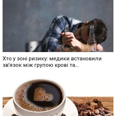
Хто у зоні ризику: медики встановили
зв’язок між групою крові та...