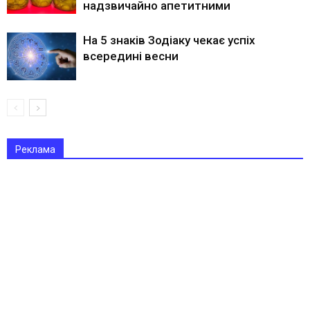
надзвичайно апетитними
На 5 знаків Зодіаку чекає успіх
всередині весни
Реклама