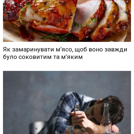
Як замаринувати м’ясо, щоб воно завжди
було соковитим та м’яким