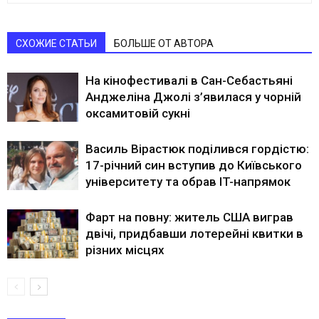
СХОЖИЕ СТАТЬИ
БОЛЬШЕ ОТ АВТОРА
На кінофестивалі в Сан-Себастьяні
Анджеліна Джолі з’явилася у чорній
оксамитовій сукні
Василь Вірастюк поділився гордістю:
17-річний син вступив до Київського
університету та обрав IT-напрямок
Фарт на повну: житель США виграв
двічі, придбавши лотерейні квитки в
різних місцях