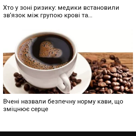
Хто у зоні ризику: медики встановили
зв’язок між групою крові та...
Вчені назвали безпечну норму кави, що
зміцнює серце