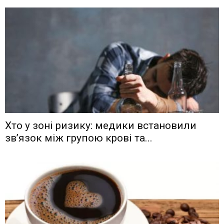
Хто у зоні ризику: медики встановили
зв’язок між групою крові та...