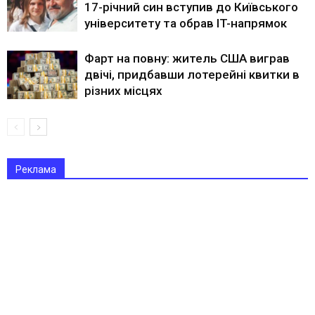
17-річний син вступив до Київського
університету та обрав IT-напрямок
Фарт на повну: житель США виграв
двічі, придбавши лотерейні квитки в
різних місцях
Реклама