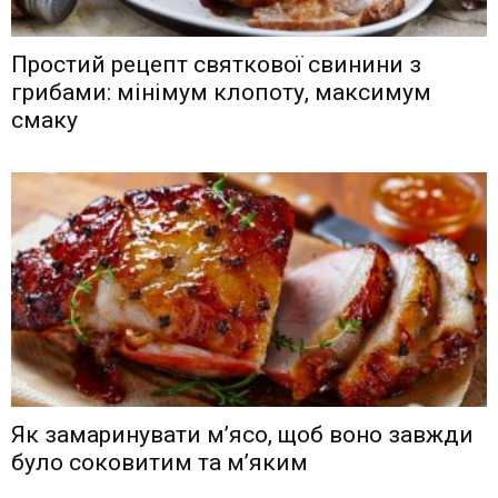
Простий рецепт святкової свинини з
грибами: мінімум клопоту, максимум
смаку
Як замаринувати м’ясо, щоб воно завжди
було соковитим та м’яким