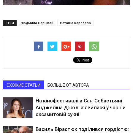
ТЕГИ
Людмила Порывай
Наташа Королёва
СХОЖИЕ СТАТЬИ
БОЛЬШЕ ОТ АВТОРА
На кінофестивалі в Сан-Себастьяні
Анджеліна Джолі з’явилася у чорній
оксамитовій сукні
Василь Вірастюк поділився гордістю: