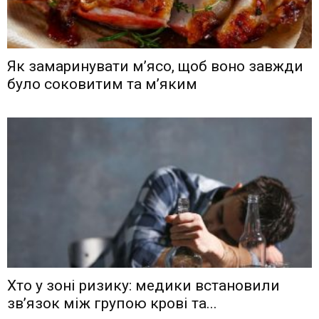
Як замаринувати м’ясо, щоб воно завжди
було соковитим та м’яким
Хто у зоні ризику: медики встановили
зв’язок між групою крові та...