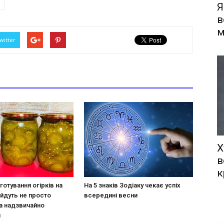
Я
в
м
witter
Х
в
к
готування огірків на
На 5 знаків Зодіаку чекає успіх
ийдуть не просто
всередині весни
а надзвичайно
и