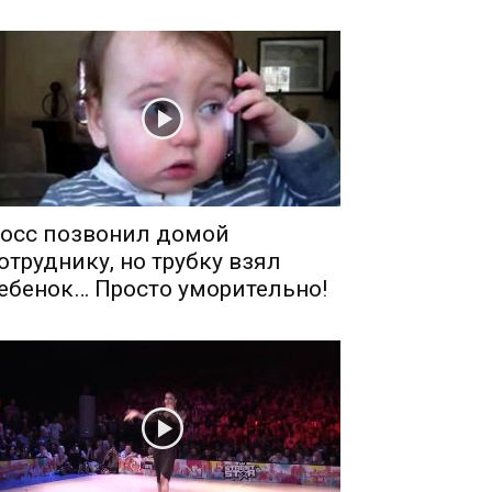
осс позвонил домой
отруднику, но трубку взял
ебенок… Просто уморительно!