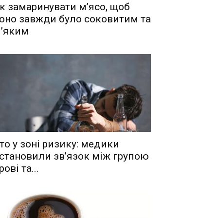
к замаринувати м’ясо, щоб
оно завжди було соковитим та
’яким
то у зоні ризику: медики
становили зв’язок між групою
рові та...