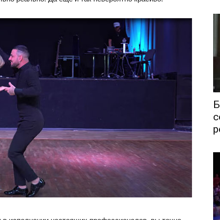
Б
с
р