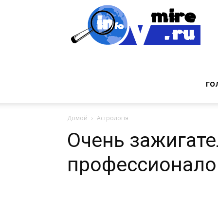
Инт
фак
ГО
Домой
Астрологія
из
Очень зажигате
профессионало
мир