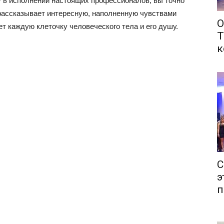
у в исполнении настоящих профессионалов, вы точно
 рассказывает интересную, наполненную чувствами
О
т каждую клеточку человеческого тела и его душу.
Т
к
С
э
п