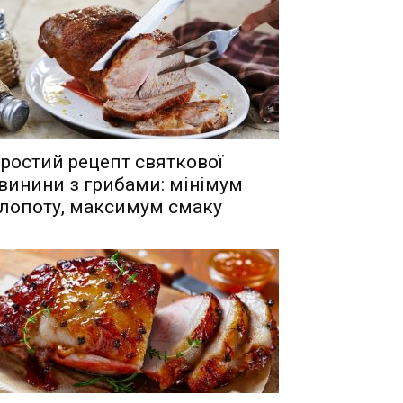
ростий рецепт святкової
винини з грибами: мінімум
лопоту, максимум смаку