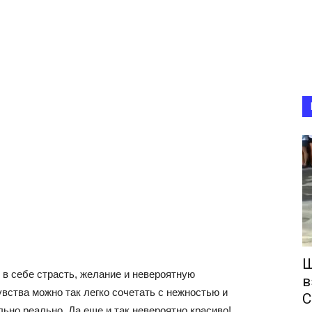
Ш
 в себе страсть, желание и невероятную
в
увства можно так легко сочетать с нежностью и
С
льно реально. Да еще и так невероятно красиво!