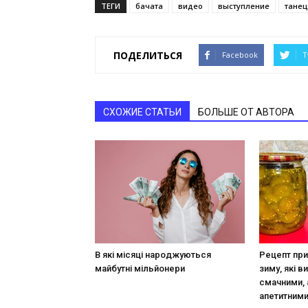
ТЕГИ
бачата
видео
выступление
танец
ПОДЕЛИТЬСЯ
Facebook
T
СХОЖИЕ СТАТЬИ
БОЛЬШЕ ОТ АВТОРА
В які місяці народжуються
Рецепт при
майбутні мільйонери
зиму, які в
смачними, 
апетитним