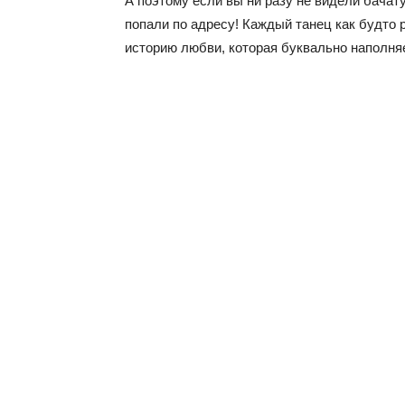
А поэтому если вы ни разу не видели бачат
попали по адресу! Каждый танец как будто
историю любви, которая буквально наполняе