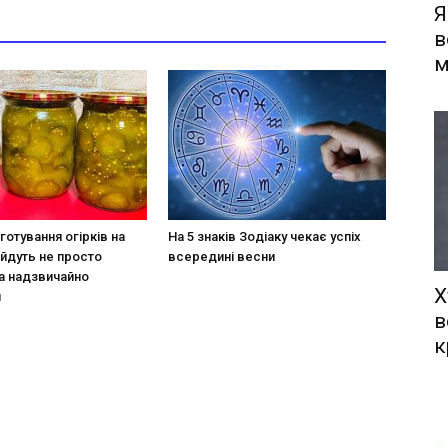
Я
в
м
готування огірків на
На 5 знаків Зодіаку чекає успіх
ийдуть не просто
всередині весни
а надзвичайно
Х
и
в
к