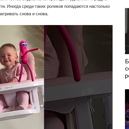
ети. Иногда среди таких роликов попадаются настолько
атривать снова и снова.
Б
с
р