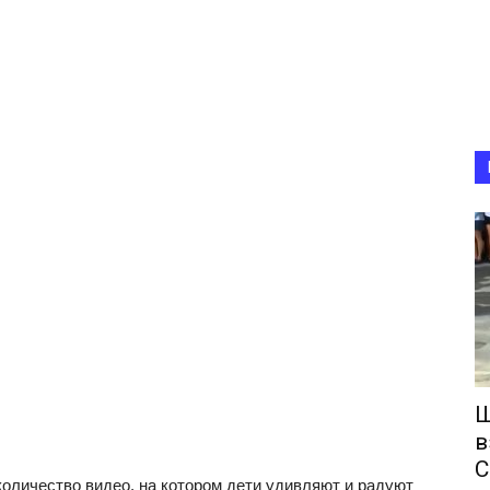
Ш
в
С
количество видео, на котором дети удивляют и радуют