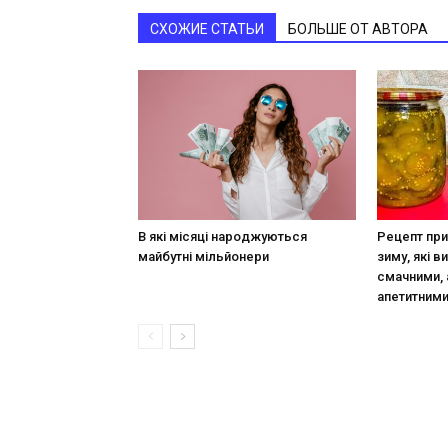
СХОЖИЕ СТАТЬИ
БОЛЬШЕ ОТ АВТОРА
В які місяці народжуються
Рецепт при
майбутні мільйонери
зиму, які в
смачними, 
апетитним