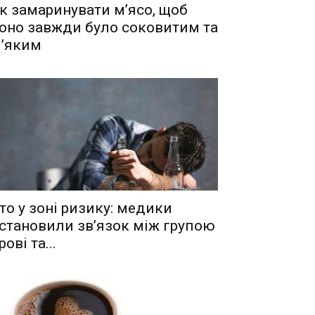
к замаринувати м’ясо, щоб
оно завжди було соковитим та
’яким
то у зоні ризику: медики
становили зв’язок між групою
рові та...