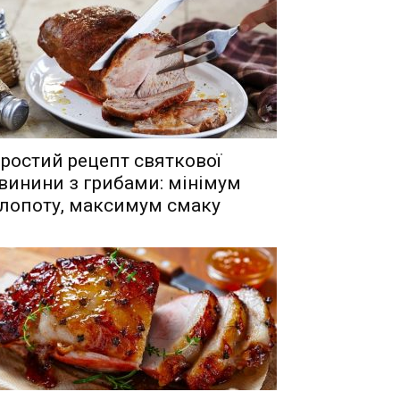
ростий рецепт святкової
винини з грибами: мінімум
лопоту, максимум смаку