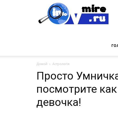
Инт
фак
ГО
Домой
Астрологія
из
Просто Умничка
посмотрите как
мир
девочка!