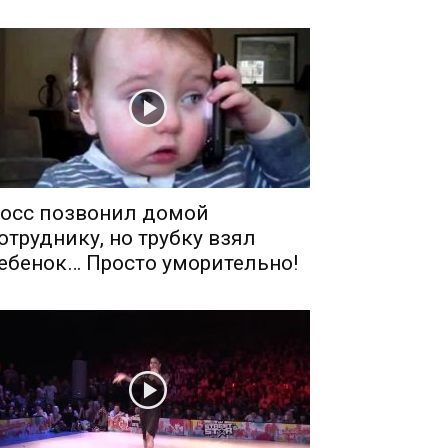
осс позвонил домой
отруднику, но трубку взял
ебенок… Просто уморительно!