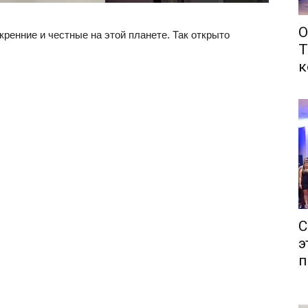
О
ренние и честные на этой планете. Так открыто
Т
к
С
э
п