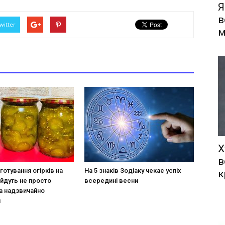
Я
в
witter
м
Х
в
готування огірків на
На 5 знаків Зодіаку чекає успіх
к
ийдуть не просто
всередині весни
а надзвичайно
и