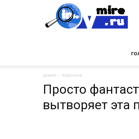
Инт
фак
ГО
Домой
Астрологія
из
Просто фантаст
вытворяет эта п
мир