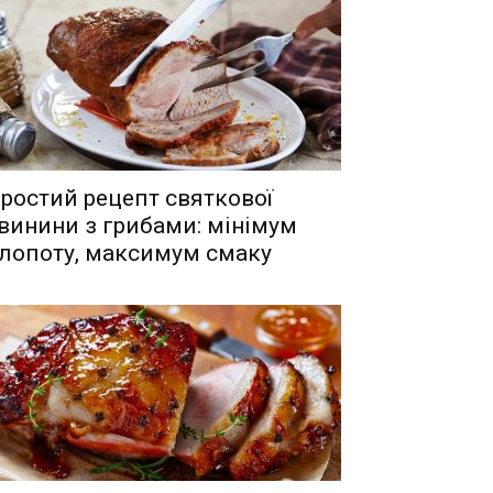
ростий рецепт святкової
винини з грибами: мінімум
лопоту, максимум смаку