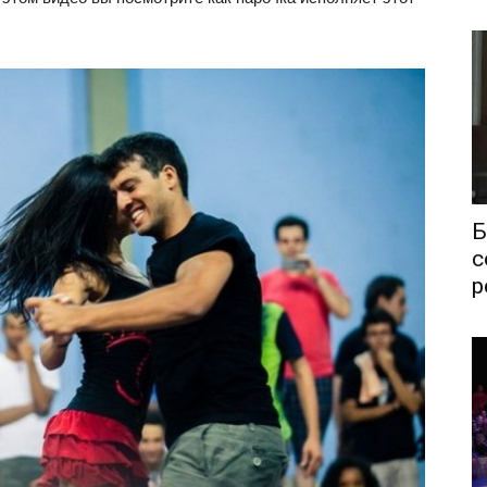
Б
с
р