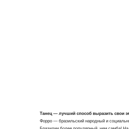
Танец — лучший способ выразить свои э
Форро — бразильский народный и социальны
Бразилии более популярный, чем самба! На 