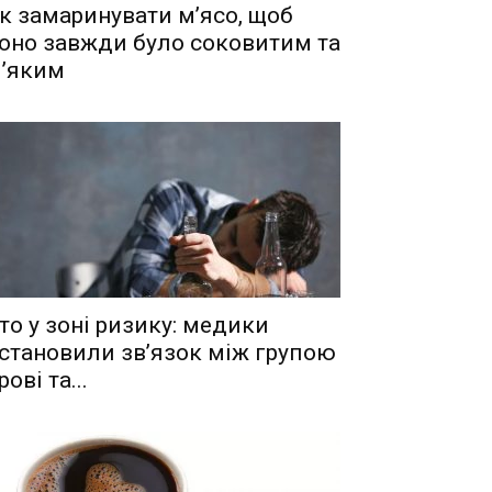
к замаринувати м’ясо, щоб
оно завжди було соковитим та
’яким
то у зоні ризику: медики
становили зв’язок між групою
рові та...