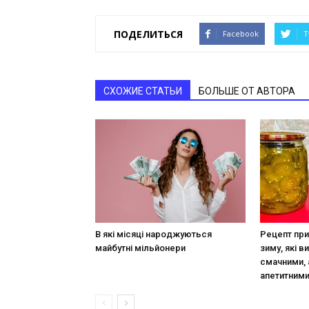
ПОДЕЛИТЬСЯ
Facebook
T
СХОЖИЕ СТАТЬИ
БОЛЬШЕ ОТ АВТОРА
В які місяці народжуються
Рецепт при
майбутні мільйонери
зиму, які в
смачними, 
апетитним