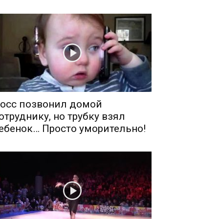
осс позвонил домой
отруднику, но трубку взял
ебенок… Просто уморительно!