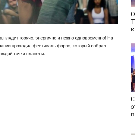
О
Т
к
выглядит горячо, энергично и нежно одновременно! На
рмании проходил фестиваль форро, который собрал
каждой точки планеты.
С
э
п