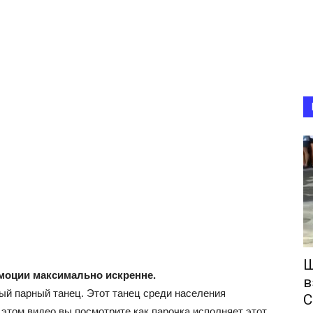
Ш
моции максимально искренне.
в
й парный танец. Этот танец среди населения
С
этом видео вы посмотрите как парочка исполняет этот