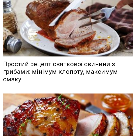
Простий рецепт святкової свинини з
грибами: мінімум клопоту, максимум
смаку