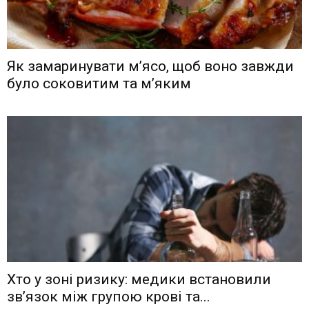
Як замаринувати м’ясо, щоб воно завжди
було соковитим та м’яким
Хто у зоні ризику: медики встановили
зв’язок між групою крові та...