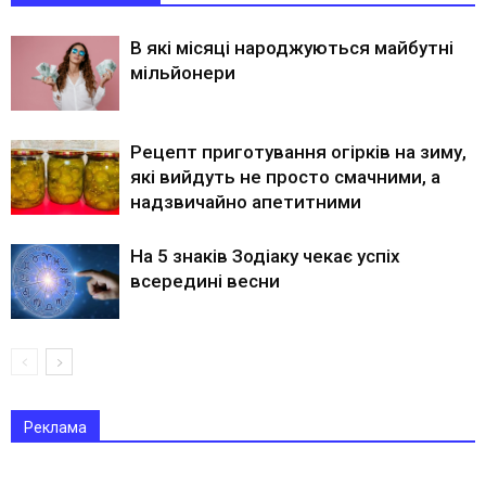
В які місяці народжуються майбутні
мільйонери
Рецепт приготування огірків на зиму,
які вийдуть не просто смачними, а
надзвичайно апетитними
На 5 знаків Зодіаку чекає успіх
всередині весни
Реклама