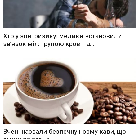
Хто у зоні ризику: медики встановили
зв’язок між групою крові та...
Вчені назвали безпечну норму кави, що