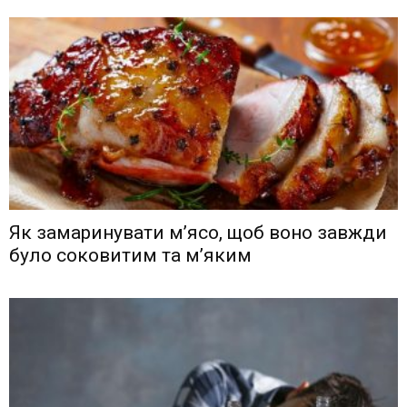
Як замаринувати м’ясо, щоб воно завжди
було соковитим та м’яким