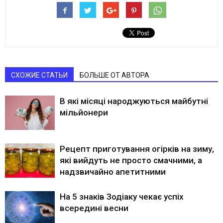
СХОЖИЕ СТАТЬИ
БОЛЬШЕ ОТ АВТОРА
В які місяці народжуються майбутні
мільйонери
Рецепт приготування огірків на зиму,
які вийдуть не просто смачними, а
надзвичайно апетитними
На 5 знаків Зодіаку чекає успіх
всередині весни