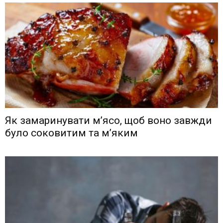
Як замаринувати м’ясо, щоб воно завжди
було соковитим та м’яким