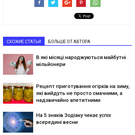
СХОЖИЕ СТАТЬИ
БОЛЬШЕ ОТ АВТОРА
В які місяці народжуються майбутні
мільйонери
Рецепт приготування огірків на зиму,
які вийдуть не просто смачними, а
надзвичайно апетитними
На 5 знаків Зодіаку чекає успіх
всередині весни