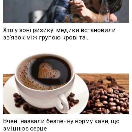
Хто у зоні ризику: медики встановили
зв’язок між групою крові та...
Вчені назвали безпечну норму кави, що
зміцнює серце