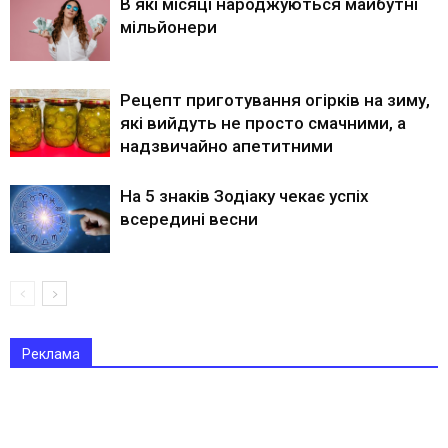
В які місяці народжуються майбутні
мільйонери
Рецепт приготування огірків на зиму,
які вийдуть не просто смачними, а
надзвичайно апетитними
На 5 знаків Зодіаку чекає успіх
всередині весни
Реклама