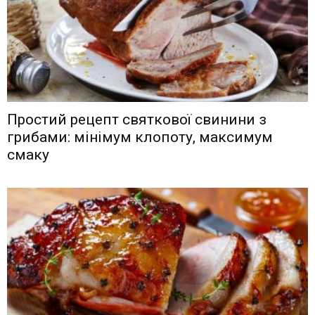
Простий рецепт святкової свинини з
грибами: мінімум клопоту, максимум
смаку