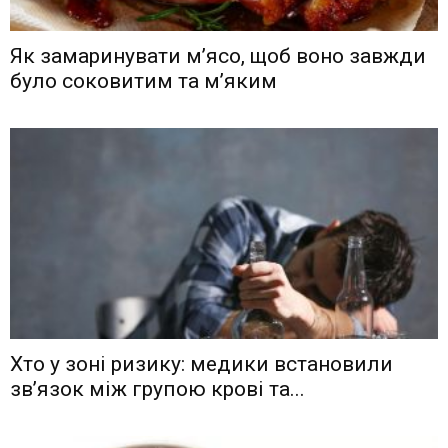
Як замаринувати м’ясо, щоб воно завжди
було соковитим та м’яким
Хто у зоні ризику: медики встановили
зв’язок між групою крові та...