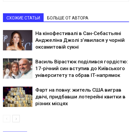
СХОЖИЕ СТАТЬИ
БОЛЬШЕ ОТ АВТОРА
На кінофестивалі в Сан-Себастьяні
Анджеліна Джолі з’явилася у чорній
оксамитовій сукні
Василь Вірастюк поділився гордістю:
17-річний син вступив до Київського
університету та обрав IT-напрямок
Фарт на повну: житель США виграв
двічі, придбавши лотерейні квитки в
різних місцях