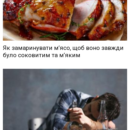
Як замаринувати м’ясо, щоб воно завжди
було соковитим та м’яким