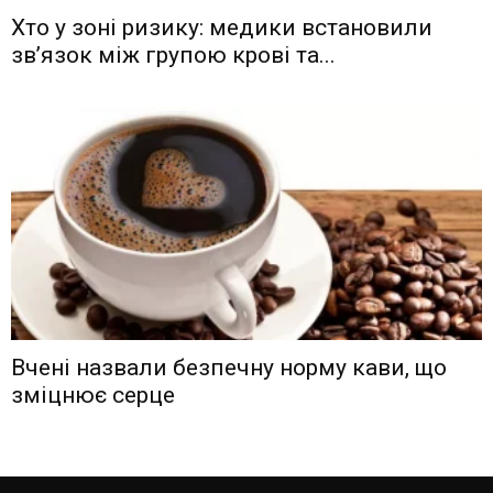
Хто у зоні ризику: медики встановили
зв’язок між групою крові та...
Вчені назвали безпечну норму кави, що
зміцнює серце