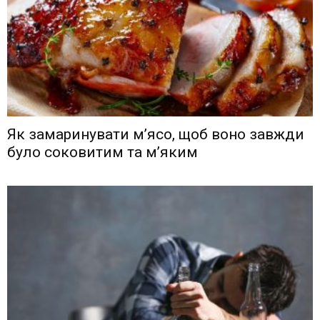
Як замаринувати м’ясо, щоб воно завжди
було соковитим та м’яким