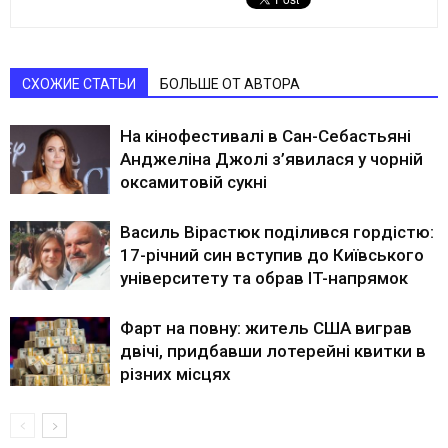
СХОЖИЕ СТАТЬИ
БОЛЬШЕ ОТ АВТОРА
На кінофестивалі в Сан-Себастьяні
Анджеліна Джолі з’явилася у чорній
оксамитовій сукні
Василь Вірастюк поділився гордістю:
17-річний син вступив до Київського
університету та обрав IT-напрямок
Фарт на повну: житель США виграв
двічі, придбавши лотерейні квитки в
різних місцях