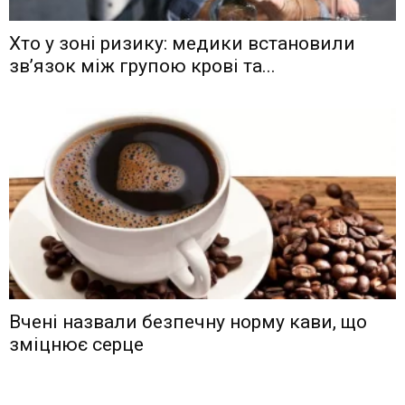
Хто у зоні ризику: медики встановили
зв’язок між групою крові та...
Вчені назвали безпечну норму кави, що
зміцнює серце