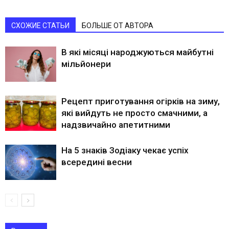
СХОЖИЕ СТАТЬИ
БОЛЬШЕ ОТ АВТОРА
В які місяці народжуються майбутні
мільйонери
Рецепт приготування огірків на зиму,
які вийдуть не просто смачними, а
надзвичайно апетитними
На 5 знаків Зодіаку чекає успіх
всередині весни