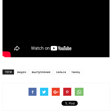
ТЕГИ
видео
выступление
сальса
танец