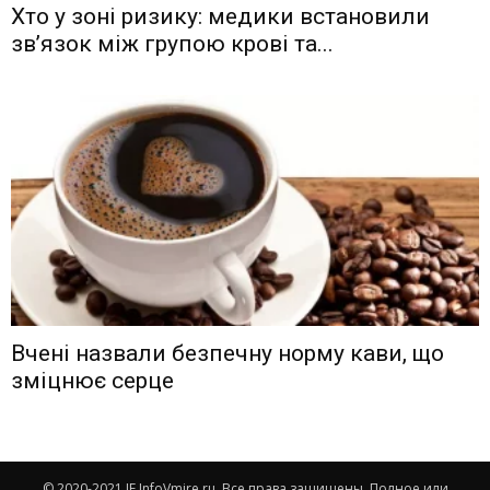
Хто у зоні ризику: медики встановили
зв’язок між групою крові та...
Вчені назвали безпечну норму кави, що
зміцнює серце
© 2020-2021 IF.InfoVmire.ru. Все права защищены. Полное или