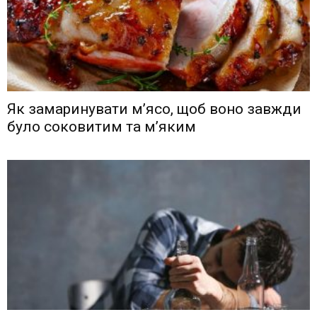
Як замаринувати м’ясо, щоб воно завжди
було соковитим та м’яким